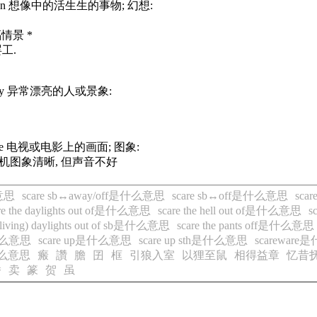
imagination 想像中的活生生的事物; 幻想:
幸福情景 *
罢工.
sualbeauty 异常漂亮的人或景象:
een; picture 电视或电影上的画面; 图象:
et. 这台电视机图象清晰, 但声音不好
么意思
scare sb↔away/off是什么意思
scare sb↔off是什么意思
sca
re the daylights out of是什么意思
scare the hell out of是什么意思
s
 (living) daylights out of sb是什么意思
scare the pants off是什么意思
h是什么意思
scare up是什么意思
scare up sth是什么意思
scarewar
是什么意思
瘢
讚
膽
囝
框
引狼入室
以狸至鼠
相得益章
忆昔
潘
卖
篆
贺
虽