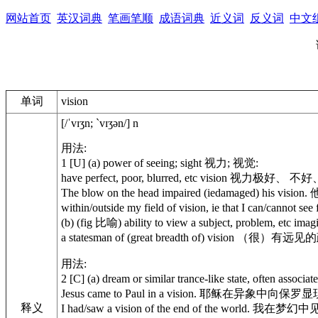
网站首页
英汉词典
笔画笔顺
成语词典
近义词
反义词
中文
单词
vision
[/ˈvɪʒn; ˋvɪʒən/] n
用法:
1 [U] (a) power of seeing; sight 视力; 视觉:
have perfect, poor, blurred, etc vision 视力极好、
The blow on the head impaired (iedamaged) his
within/outside my field of vision, ie that I can/can
(b) (fig 比喻) ability to view a subject, problem, et
a statesman of (great breadth of) vision （很）有
用法:
2 [C] (a) dream or similar trance-like state, oft
Jesus came to Paul in a vision. 耶稣在异象中向保罗显现
释义
I had/saw a vision of the end of the world. 