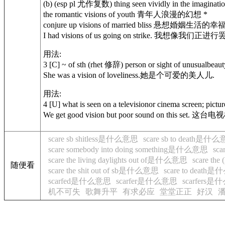
(b) (esp pl 尤作复数) thing seen vividly in the 
the romantic visions of youth 青年人浪漫的幻想 *
conjure up visions of married bliss 悬想婚姻生活的
I had visions of us going on strike. 我想像我们正进行
用法:
3 [C] ~ of sth (rhet 修辞) person or sight of unu
She was a vision of loveliness.她是个可爱的美人儿.
用法:
4 [U] what is seen on a televisionor cinema scr
We get good vision but poor sound on this s
scare sb shitless是什么意思
scare sb to death是什
scare somebody into doing something是什么意思
sca
scare the living daylights out of是什么意思
scare the
随便看
scare the shit out of sb是什么意思
scare to deat
scarfed是什么意思
scarfer是什么意思
scarfers
机不可失
歌舞升平
有求必应
堂堂正正
好汉