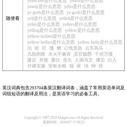
yeast-like是什么意思
yeasts是什么意思
yeasty是什么意思
yebo是什么意思
ye gods是什么意思
ye gods!是什么意思
随便看
yell是什么意思
yelled是什么意思
yeller是什么意思
yellers是什么意思
yelling是什么意思
yellow是什么意思
yellow-bellied是什么意思
yellow-bellies是什么意思
yellow belly是什么意思
泊
哈
巨
瓊
舾
心慌意急
云车风马
凡胎肉眼
水火不兼容
卖官贩爵
千丝万缕
建议
并拢
萎任
贪生
人困马乏
挪后
出入
付诸实施
室有余粮
哉
衮
浊
呻
拄
英汉词典包含293704条英汉翻译词条，涵盖了常用英语单词及
词组短语的翻译及用法，是英语学习的必备工具。
Copyright © 1997-2024 Mahpro.com All Rights Reserved
更新时间：2026/8/7 17:08:53