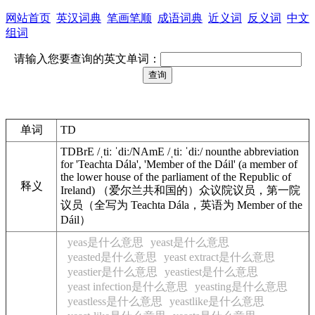
网站首页
英汉词典
笔画笔顺
成语词典
近义词
反义词
中文
组词
请输入您要查询的英文单词：
单词
TD
TD
BrE
/
ˌtiː ˈdiː
/
NAmE
/
ˌtiː ˈdiː
/
noun
the
abbreviation
for
'
Teachta
Dála
'
,
'
Member
of
the
Dáil
'
(
a
member
of
the
lower house
of
the
parliament
of
the
Republic
of
释义
Ireland
)
（爱尔兰共和国的）众议院议员，第一院
议员（全写为 Teachta Dála，英语为 Member of the
Dáil）
yeas是什么意思
yeast是什么意思
yeasted是什么意思
yeast extract是什么意思
yeastier是什么意思
yeastiest是什么意思
yeast infection是什么意思
yeasting是什么意思
yeastless是什么意思
yeastlike是什么意思