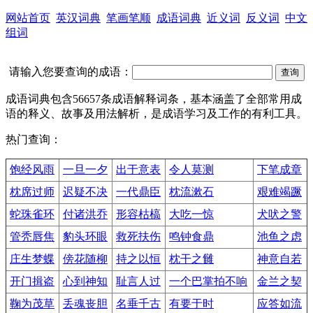
网站首页
英汉词典
笔画笔顺
成语词典
近义词
反义词
中文
组词
请输入您要查询的成语：
成语词典包含56657条成语解释词条，基本涵盖了全部常用成
语的释义、故事及用法解析，是成语学习及工作的有利工具。
热门查询：
饱经风雨
一旦一夕
出于意表
令人莫测
下笔成章
枕席过师
迟疑不决
一代鼎臣
枕流漱石
艰难竭蹶
蛇珠雀环
付诸洪乔
形容枯槁
大吃一惊
犬吠之警
管秃唇焦
豹头环眼
救死扶伤
鸣钟食鼎
池鱼之虑
庄生梦蝶
傍花随柳
持之以恒
枕干之雠
神意自若
开门揖盗
心到神知
耻言人过
一个巴掌拍不响
金兰之契
鞠为茂草
丢魂丧胆
名垂千古
有要于时
应答如流