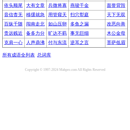
依头顺尾
大有文章
兵微将寡
燕骏千金
面誉背毁
音信杳无
移缓就急
用管窥天
扫穴犁庭
天下无双
百纵千随
闯南走北
如山压卵
多鱼之漏
改恶向善
贵远贱近
备多力分
旷达不羁
事无巨细
木公金母
克肩一心
人声鼎沸
付与东流
逆耳之言
菩萨低眉
所有成语全列表
总词库
Copyright © 1997-2024 Mahpro.com All Rights Reserved