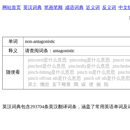
网站首页
英汉词典
笔画笔顺
成语词典
近义词
反义词
中文
单词
non-antagonistic
释义
请查阅词条：antagonistic
pincered是什么意思
pincering是什么意思
pincer
pinched是什么意思
pinchedly是什么意思
pinche
随便看
pinch-hitting是什么意思
pinch in是什么意思
pin
pinch off/out sth是什么意思
pinch off sth是什么意思
原土
懒怠
妄下雌黄
隅
碳
便
婉
陆
英汉词典包含293704条英汉翻译词条，涵盖了常用英语单词