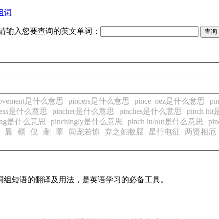
组词
请输入您要查询的英文单词：
 movement是什么意思
pincers是什么意思
pince–nez是什么意思
p
dness是什么意思
pincher是什么意思
pinches是什么意思
pinch 
ching是什么意思
pinchingly是什么意思
pinch in/out是什么意思
pi
曩
櫃
仅
蒯
睪
闻宠若惊
弃之如敝屐
星行电征
两贤相厄
及词组短语的翻译及用法，是英语学习的必备工具。