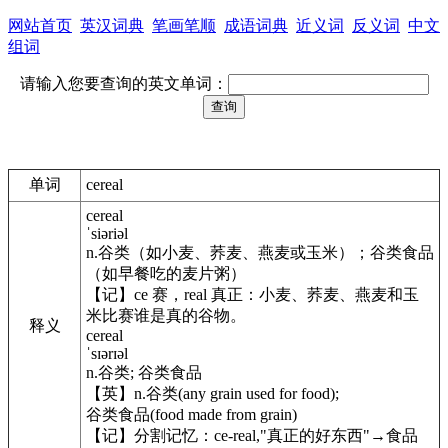
网站首页
英汉词典
笔画笔顺
成语词典
近义词
反义词
中文
组词
请输入您要查询的英文单词：
单词
cereal
cereal
ˈsiəriəl
n.谷类（如小麦、荞麦、燕麦或玉米）；谷类食品
（如早餐吃的麦片粥）
【记】ce 赛，real 真正：小麦、荞麦、燕麦和玉
米比赛谁是真的谷物。
释义
cereal
ˈsɪərɪəl
n.谷类; 谷类食品
【英】n.谷类(any grain used for food);
谷类食品(food made from grain)
【记】分割记忆：ce-real,"真正的好东西"→食品