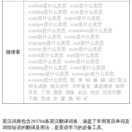
scaffold是什么意思
scald是什么意思
scalding是什么意思
scale是什么意思
scalp是什么意思
scalpel是什么意思
scamper是什么意思
scan是什么意思
scandal是什么意思
scandalous是什么意思
scant是什么意思
scanty是什么意思
scapegoat是什么意思
scar是什么意思
scarcity是什么意思
scare是什么意思
随便看
scared是什么意思
scarf是什么意思
scarp是什么意思
scathe是什么意思
scathing是什么意思
scatter是什么意思
scavenge是什么意思
scavenger是什么意思
scenario是什么意思
怒
潦
鲳
蘺
驤
成仁取义
得失成败
抛戈弃甲
关怀备至
擒龙缚虎
轸怀
开支
了局
霹雳
调集
后边
伪劣
历历可数
干瘦
异域
皁
廖
惠
和
矿
英汉词典包含293704条英汉翻译词条，涵盖了常用英语单词及
词组短语的翻译及用法，是英语学习的必备工具。