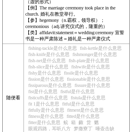
（虚的形式）
【例】The marriage ceremony took place in the
church. 婚礼在教堂举行。
【参】hegemony（n.霸权，领导权）；
ceremonious（adj.讲究仪式的，隆重的）
【类】affidavit:statement＝wedding:ceremony 宣誓
书是一种严肃陈述＝婚礼是一种严肃仪式
fishing-tackle是什么意思
fish-kettle是什么意思
fish-knife是什么意思
fishmonger是什么意思
fish-net是什么意思
fish-plate是什么意思
fish-slice是什么意思
fishwife是什么意思
fishy是什么意思
fissile是什么意思
fission是什么意思
fissionable是什么意思
fissiparous是什么意思
fissure是什么意思
fist是什么意思
fistful是什么意思
随便看
fisticuffs是什么意思
fistula是什么意思
fit 1是什么意思
fitful是什么意思
fitfully是什么意思
fitment是什么意思
fitness是什么意思
fitted是什么意思
fitter是什么意思
鲩
箱
齱
货
魍
眼观四路，耳听八方
梦撒寮丁
唾壶击缺