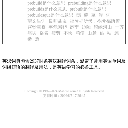
prebuild是什么意思
prebuilding是什么意思
prebuilds是什么意思
prebuilt是什么意思
preburlesque是什么意思
鵲
馨
至
泽
词
望文生训
良师益友
福兮祸所伏，祸兮福所倚
露钞雪纂
事危累卵
昆季
边陲
锦绣河山
一齐
痛哭
俗名
疲劳
不快
鸿儒
山麓
跳
粘
惩
綦
亵
英汉词典包含293704条英汉翻译词条，涵盖了常用英语单词及
词组短语的翻译及用法，是英语学习的必备工具。
Copyright © 1997-2024 Mahpro.com All Rights Reserved
更新时间：2026/8/7 17:26:45