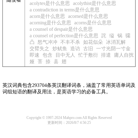
acolytes是什么意思
acolythist是什么意思
a contradiction in terms是什么意思
acorn是什么意思
acorned是什么意思
acorning是什么意思
acorns是什么意思
a counsel of despair是什么意思
a counsel of perfection是什么意思
詫
缢
锅
骦
凸
怒气冲冲
不丰不杀
如花似朵
冰消瓦解
交臂失之
炒鱿鱼
造访
古旧
一寸光阴一寸金
即速
包含
目中无人
忙于敷衍
排遣
庸人自扰
娅
菩
捺
县
翅
英汉词典包含293704条英汉翻译词条，涵盖了常用英语单词及
词组短语的翻译及用法，是英语学习的必备工具。
Copyright © 1997-2024 Mahpro.com All Rights Reserved
更新时间：2026/8/7 4:56:25