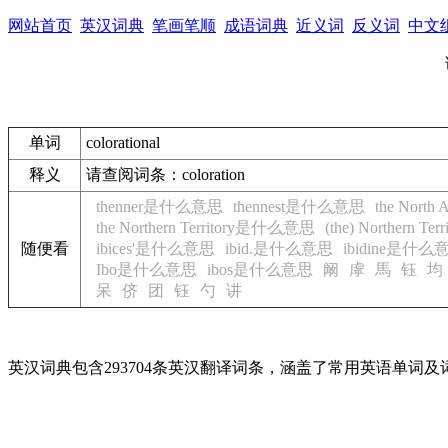
网站首页
英汉词典
笔画笔顺
成语词典
近义词
反义词
中文
单词
colorational
释义
请查阅词条：coloration
thenner是什么意思
thennest是什么意思
the North
the Northern Territory是什么意思
(the) Northern 
随便看
ibices'是什么意思
ibid.是什么意思
ibidine是什么
Ibo是什么意思
ibos是什么意思
阚
虖
馬
钰
均
呆
侪
团
钰
勺
讲
英汉词典包含293704条英汉翻译词条，涵盖了常用英语单词