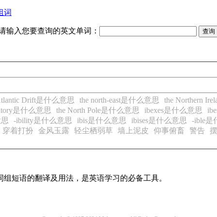
组词
请输入您要查询的英文单词：
 Atlantic Drift是什么意思
the north-east是什么意思
the Northern 
Territory是什么意思
the North Pole是什么意思
ibexes是什么意思
i
意思
-ibility是什么意思
ibis是什么意思
ibises是什么意思
-ibl
穿着打扮
金风玉露
轻尘栖弱草
墙上泥皮
仰事俯畜
警告
及词组短语的翻译及用法，是英语学习的必备工具。