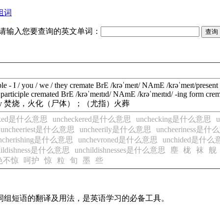
组词
请输入您要查询的英文单词：
le - I / you / we / they
cremate
BrE
/
krəˈmeɪt
/
NAmE
/
krəˈmeɪt
/
present 
 participle
cremated
BrE
/
krəˈmeɪtɪd
/
NAmE
/
krəˈmeɪtɪd
/
-ing form
crem
y
焚烧，火化（尸体）；（尤指）火葬
ecked是什么意思
uncheckered是什么意思
unchecking是什么意思
uncheeriest是什么意思
uncheerily是什么意思
uncheeriness是
ncherishing是什么意思
unchevroned是什么意思
unchided是什么
hildishness是什么意思
unchildishnesses是什么意思
塵
栊
袜
舰
色不惊
呵护
惊
粒
旬
墨
些
及词组短语的翻译及用法，是英语学习的必备工具。