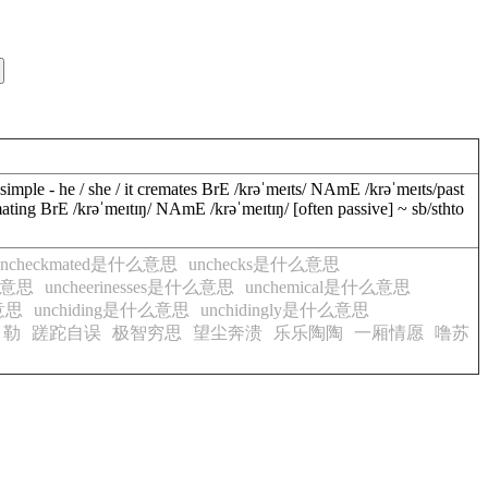
simple - he / she / it
cremates
BrE
/
krəˈmeɪts
/
NAmE
/
krəˈmeɪts
/
past
ating
BrE
/
krəˈmeɪtɪŋ
/
NAmE
/
krəˈmeɪtɪŋ
/
[
often passive
]
~
sb
/
sth
to
uncheckmated是什么意思
unchecks是什么意思
什么意思
uncheerinesses是什么意思
unchemical是什么意思
意思
unchiding是什么意思
unchidingly是什么意思
勒
蹉跎自误
极智穷思
望尘奔溃
乐乐陶陶
一厢情愿
噜苏