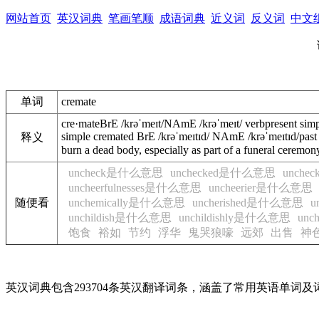
网站首页
英汉词典
笔画笔顺
成语词典
近义词
反义词
中文
单词
cremate
cre·mate
BrE
/
krəˈmeɪt
/
NAmE
/
krəˈmeɪt
/
verb
present simp
simple
cremated
BrE
/
krəˈmeɪtɪd
/
NAmE
/
krəˈmeɪtɪd
/
past
释义
burn
a
dead
body
,
especially
as
part
of
a
funeral
ceremon
uncheck是什么意思
unchecked是什么意思
unch
uncheerfulnesses是什么意思
uncheerier是什么意思
随便看
unchemically是什么意思
uncherished是什么意思
u
unchildish是什么意思
unchildishly是什么意思
unc
饱食
裕如
节约
浮华
鬼哭狼嚎
远郊
出售
神
英汉词典包含293704条英汉翻译词条，涵盖了常用英语单词