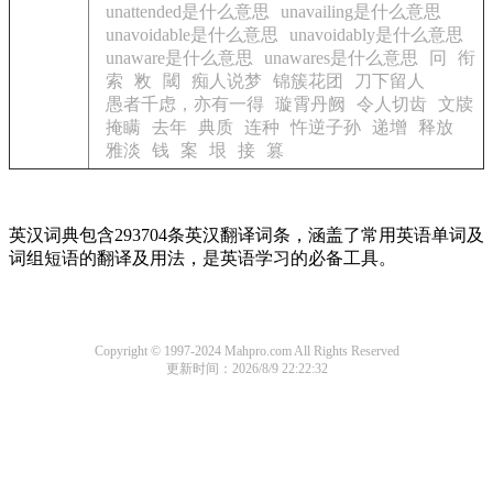
unattended是什么意思
unavailing是什么意思
unavoidable是什么意思
unavoidably是什么意思
unaware是什么意思
unawares是什么意思
冋
衔
索
敉
閾
痴人说梦
锦簇花团
刀下留人
愚者千虑，亦有一得
璇霄丹阙
令人切齿
文牍
掩瞒
去年
典质
连种
忤逆子孙
递增
释放
雅淡
钱
案
垠
接
篡
英汉词典包含293704条英汉翻译词条，涵盖了常用英语单词及
词组短语的翻译及用法，是英语学习的必备工具。
Copyright © 1997-2024 Mahpro.com All Rights Reserved
更新时间：2026/8/9 22:22:32