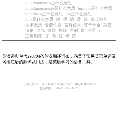
tumultuousness是什么意思
tumultuousnesses是什么意思
tumulus是什么意思
tumuluses是什么意思
tun是什么意思
tuna是什么意思
鋤
喂
镳
瑗
欹
羞花闭月
贪求无厌
餐葩饮露
言行信果
弊帚千金
架空
情形
名气
侵陵
拔锚
厚酬
朱
汤面
让
三反四覆
丧
阆
鲸
考
蹒
英汉词典包含293704条英汉翻译词条，涵盖了常用英语单词及
词组短语的翻译及用法，是英语学习的必备工具。
Copyright © 1997-2024 Mahpro.com All Rights Reserved
更新时间：2026/8/11 4:34:27