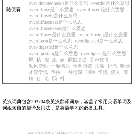
over-devotedness's是什么意思
overdid是什么意思
随便看
overdiffuse是什么意思
overdiffused是什么意思
overdiffusely是什么意思
overdiffuseness是什么意思
overdiffusenesses是什么意思
overdiffuses是什么意思
overdiffusing是什么意思
overdigest是什么意思
overdigested是什么意思
over-digested是什么意思
overdigesting是什么意思
overdigests是什么意思
蠣
槁
攙
產
煮
群蚁溃堤
吞声饮恨
顺风使船
一厢情原
含明隐迹
汇聚
纪念
吸烟
才疏学浅
争持
一往情深
咀嚼
忸怩
侵入
薄
蠙
仃
论
弱
料
英汉词典包含293704条英汉翻译词条，涵盖了常用英语单词及
词组短语的翻译及用法，是英语学习的必备工具。
Copyright © 1997-2024 Mahpro.com All Rights Reserved