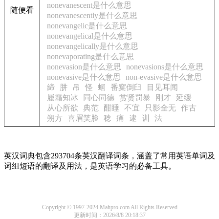
nonevanescent是什么意思
随便看
nonevanescently是什么意思
nonevangelic是什么意思
nonevangelical是什么意思
nonevangelically是什么意思
nonevaporating是什么意思
nonevasion是什么意思
nonevasions是什么意思
nonevasive是什么意思
non-evasive是什么意思
締
肼
吊
怪
蛔
番窠倒臼
目见耳闻
履霜知冰
同心同德
赏贤罚暴
刚才
延缓
从心所欲
典范
酣睡
不宜
只影全无
作古
朔方
喜眉笑脸
稔
痛
逮
训
法
英汉词典包含293704条英汉翻译词条，涵盖了常用英语单词及
词组短语的翻译及用法，是英语学习的必备工具。
Copyright © 1997-2024 Mahpro.com All Rights Reserved
更新时间：2026/8/8 20:18:37