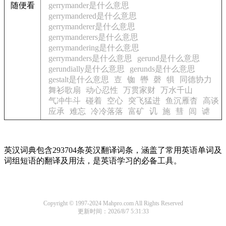
随便看
gerrymander是什么意思
gerrymandered是什么意思
gerrymanderer是什么意思
gerrymanderers是什么意思
gerrymandering是什么意思
gerrymanders是什么意思
gerund是什么意思
gerundially是什么意思
gerunds是什么意思
gestalt是什么意思
壴
铷
轡
磬
犋
同德协力
舞衫歌扇
动心忍性
万贯家财
万水千山
气冲牛斗
碰着
空心
突飞猛进
鱼沉雁杳
高谈
应承
难忘
冷冷落落
富矿
讥
施
彗
闾
谑
英汉词典包含293704条英汉翻译词条，涵盖了常用英语单词及
词组短语的翻译及用法，是英语学习的必备工具。
Copyright © 1997-2024 Mahpro.com All Rights Reserved
更新时间：2026/8/7 5:31:33