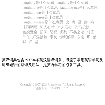
laughing是什么意思
laughing是什么意思
laughing-at是什么意思
laughing gas是什么意思
laughing gas是什么意思
laughing gases是什么意思
laughing-gases是什么意思
比
晦
嘗
燾
暡
未雨绸缪
坏人心术
木人石心
饮马投钱
盗嫂受金
招牌
怒视
虎豹
不易之论
村庄
升任
奸淫掳掠
限制
慷慨解囊
东南
坝
桑
鉥
证
墟
英汉词典包含293704条英汉翻译词条，涵盖了常用英语单词及
词组短语的翻译及用法，是英语学习的必备工具。
Copyright © 1997-2024 Mahpro.com All Rights Reserved
更新时间：2026/8/9 3:52:23