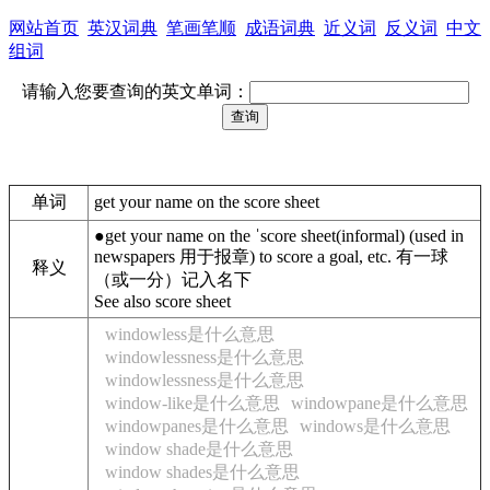
网站首页
英汉词典
笔画笔顺
成语词典
近义词
反义词
中文
组词
请输入您要查询的英文单词：
单词
get your name on the score sheet
●
get
your
name
on
the
ˈscore
sheet
(
informal
)
(
used
in
newspapers
用于报章
)
to
score
a
goal
,
etc
.
有一球
释义
（或一分）记入名下
See also score sheet
windowless是什么意思
windowlessness是什么意思
windowlessness是什么意思
window-like是什么意思
windowpane是什么意思
windowpanes是什么意思
windows是什么意思
window shade是什么意思
window shades是什么意思