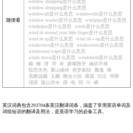
window shopping是什么意思
window-shopping是什么意思
windowsill是什么意思
windowsills是什么意思
随便看
window washer是什么意思
windpipe是什么意思
windpipes是什么意思
winds是什么意思
wind sb around your little finger是什么意思
wind sb up是什么意思
wind sb↔up是什么意思
windscreen是什么意思
windscreens是什么意思
windscreen wiper是什么意思
winds down是什么意思
windshield是什么意思
糍
蜥
啓
羽
幸
拨嘴撩牙
确切不移
惊恐失色
重山峻岭
杷罗剔抉
飘逸
痛
高瞻远瞩
玉阙
雕虫小技
露面
日出
明察
强固
跋山涉水
摆
电
招
斗
栖
英汉词典包含293704条英汉翻译词条，涵盖了常用英语单词及
词组短语的翻译及用法，是英语学习的必备工具。