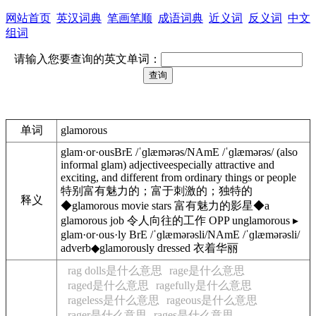
网站首页
英汉词典
笔画笔顺
成语词典
近义词
反义词
中文
组词
请输入您要查询的英文单词：
单词
glamorous
glam·or·ous
BrE
/
ˈɡlæmərəs
/
NAmE
/
ˈɡlæmərəs
/
(
also
informal
glam
)
adjective
especially
attractive
and
exciting
,
and
different
from
ordinary
things
or
people
特别富有魅力的；富于刺激的；独特的
释义
◆
glamorous
movie
stars
富有魅力的影星
◆
a
glamorous
job
令人向往的工作
OPP
unglamorous
▸
glam·or·ous·ly
BrE
/
ˈɡlæmərəsli
/
NAmE
/
ˈɡlæmərəsli
/
adverb
◆
glamorously
dressed
衣着华丽
rag dolls是什么意思
rage是什么意思
raged是什么意思
ragefully是什么意思
rageless是什么意思
rageous是什么意思
rager是什么意思
rages是什么意思