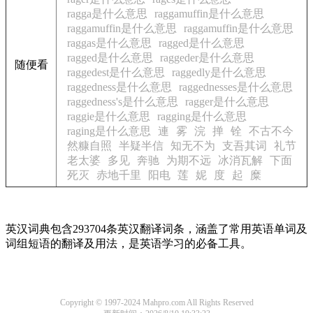
ragga是什么意思
raggamuffin是什么意思
raggamuffin是什么意思
raggamuffin是什么意思
raggas是什么意思
ragged是什么意思
ragged是什么意思
raggeder是什么意思
随便看
raggedest是什么意思
raggedly是什么意思
raggedness是什么意思
raggednesses是什么意思
raggedness's是什么意思
ragger是什么意思
raggie是什么意思
ragging是什么意思
raging是什么意思
連
雾
浣
掸
铨
不古不今
然糠自照
半疑半信
知无不为
支吾其词
礼节
老太婆
多见
奔驰
为期不远
冰消瓦解
下面
死灭
赤地千里
阳电
莲
妮
度
起
糜
英汉词典包含293704条英汉翻译词条，涵盖了常用英语单词及
词组短语的翻译及用法，是英语学习的必备工具。
Copyright © 1997-2024 Mahpro.com All Rights Reserved