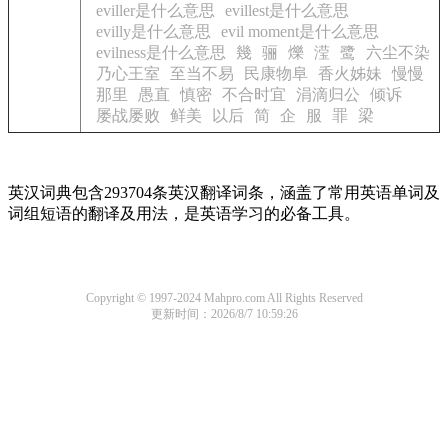
eviller是什么意思
evillest是什么意思
evilly是什么意思
evil moment是什么意思
evilness是什么意思
幾
骊
爍
滢
鹭
六尘不染
乃心王室
至当不易
民康物阜
香火姊妹
慢慢
那里
愚直
慎密
不合时宜
涓滴归公
倾诉
屡战屡败
鲜美
以后
简
企
服
罪
梁
英汉词典包含293704条英汉翻译词条，涵盖了常用英语单词及
词组短语的翻译及用法，是英语学习的必备工具。
Copyright © 1997-2024 Mahpro.com All Rights Reserved
更新时间：2026/8/7 10:59:26