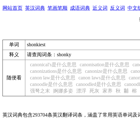
网站首页
英汉词典
笔画笔顺
成语词典
近义词
反义词
中文
单词
shonkiest
释义
请查阅词条：shonky
canonical's是什么意思
canonisation是什么意思
ca
canonizations是什么意思
canonize是什么意思
ca
随便看
canon law是什么意思
canon laws是什么意思
can
canoodle是什么意思
canoodled是什么意思
cano
强弩之末
婀娜多姿
漂浮
死灰
家养
秋
黼
榕
英汉词典包含293704条英汉翻译词条，涵盖了常用英语单词