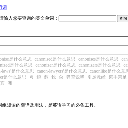
组词
请输入您要查询的英文单词：
nonise是什么意思
canonised是什么意思
canonises是什么意思
ca
nonized是什么意思
canonizer是什么意思
canonizers是什么意思
c
on-laws'是什么意思
canon-lawyers'是什么意思
canonlike是什么意
odler是什么意思
咢
鱒
蘇
銳
朵
弹空说嘴
引足救经
束手束足
亥
洲
及词组短语的翻译及用法，是英语学习的必备工具。