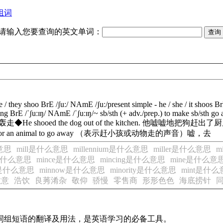
组词
请输入您要查询的英文单词：
e / they
shoo
BrE
/
ʃuː
/
NAmE
/
ʃuː
/
present simple - he / she / it
shoos
B
ing
BrE
/
ˈʃuːɪŋ
/
NAmE
/
ˈʃuːɪŋ
/
~
sb
/
sth
(
+
adv
./
prep
.)
to
make
sb
/
sth
go
轰走
◆
He
shooed
the
dog
out
of
the
kitchen
.
他嘘嘘地把狗赶出了厨
or
an
animal
to
go
away
（表示赶小孩或动物走的声音）嘘，去
意思
mill是什么意思
millennium是什么意思
miller是什么意思
m
ry是什么意思
mince是什么意思
mincing是什么意思
mine是什么意
on是什么意思
minnow是什么意思
minority是什么意思
mint是什么
敬意
浩饮
良莠淆杂
敬仰
骄慢
零售商
形形色色
海底捞针
及词组短语的翻译及用法，是英语学习的必备工具。