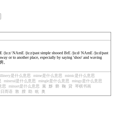
rE
/
ʃuːz
/
NAmE
/
ʃuːz
/
past simple
shooed
BrE
/
ʃuːd
/
NAmE
/
ʃuːd
/
past
away
or
to
another
place
,
especially
by
saying
'
shoo
'
and
waving
房。
illinery是什么意思
mime是什么意思
mimic是什么意思
思
mineral是什么意思
mingle是什么意思
mingy是什么意思
意思
minuet是什么意思
黨
黟
褻
鞠
貸
琴棋书画
同日而语
敦
膛
助
吮
奥