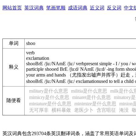
网站首页
英汉词典
笔画笔顺
成语词典
近义词
反义词
中文
单词
shoo
verb
exclamation
shoo
BrE
/
ʃuː
/
NAmE
/
ʃuː
/
verb
present simple - I / you / w
释义
participle
shooed
BrE
/
ʃuːd
/
NAmE
/
ʃuːd
/
-ing form
shoo
your
arms
and
hands
（尤指发出嘘声并挥手）赶走，
shoo
BrE
/
ʃuː
/
NAmE
/
ʃuː
/
exclamation
used
to
tell
a
child
military是什么意思
militia是什么意思
milk是什么
mimicry是什么意思
minaret是什么意思
minato
随便看
miniature是什么意思
minimize是什么意思
mini
无可厚非
横科暴敛
老医少卜
含宫咀征
淹没
英汉词典包含293704条英汉翻译词条，涵盖了常用英语单词