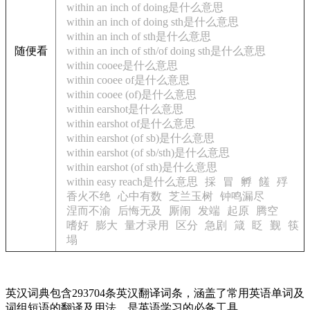
within an inch of doing是什么意思
within an inch of doing sth是什么意思
within an inch of sth是什么意思
随便看
within an inch of sth/of doing sth是什么意思
within cooee是什么意思
within cooee of是什么意思
within cooee (of)是什么意思
within earshot是什么意思
within earshot of是什么意思
within earshot (of sb)是什么意思
within earshot (of sb/sth)是什么意思
within earshot (of sth)是什么意思
within easy reach是什么意思
採
冒
孵
饈
殍
香火不绝
心中有数
芝兰玉树
钟鸣漏尽
涅而不渝
后悔无及
厮闹
发端
起原
腾空
嗜好
膨大
量才录用
区分
急剧
箴
眨
觐
筷
塌
英汉词典包含293704条英汉翻译词条，涵盖了常用英语单词及
词组短语的翻译及用法，是英语学习的必备工具。