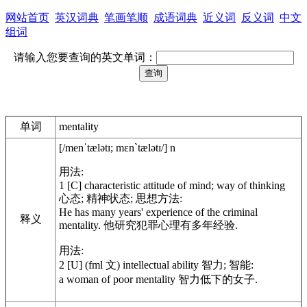
网站首页
英汉词典
笔画笔顺
成语词典
近义词
反义词
中文
组词
请输入您要查询的英文单词：
单词
mentality
[/menˈtælətɪ; mɛnˋtælətɪ/] n
用法:
1 [C] characteristic attitude of mind; way of thinking
心态; 精神状态; 思想方法:
He has many years' experience of the criminal
释义
mentality. 他研究犯罪心理有多年经验.
用法:
2 [U] (fml 文) intellectual ability 智力; 智能:
a woman of poor mentality 智力低下的女子.