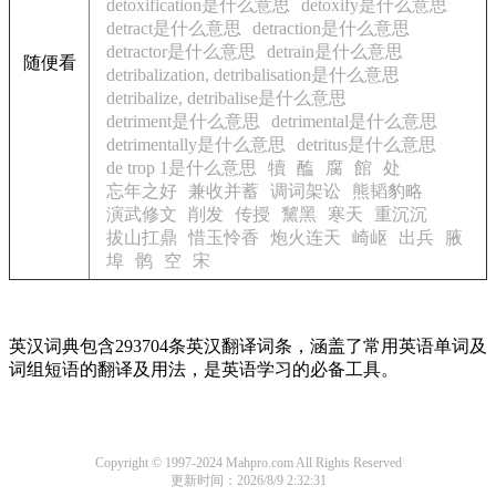
detoxification是什么意思
detoxify是什么意思
detract是什么意思
detraction是什么意思
detractor是什么意思
detrain是什么意思
随便看
detribalization, detribalisation是什么意思
detribalize, detribalise是什么意思
detriment是什么意思
detrimental是什么意思
detrimentally是什么意思
detritus是什么意思
de trop 1是什么意思
犢
醢
腐
館
处
忘年之好
兼收并蓄
调词架讼
熊韬豹略
演武修文
削发
传授
黧黑
寒天
重沉沉
拔山扛鼎
惜玉怜香
炮火连天
崎岖
出兵
腋
埠
鹘
空
宋
英汉词典包含293704条英汉翻译词条，涵盖了常用英语单词及
词组短语的翻译及用法，是英语学习的必备工具。
Copyright © 1997-2024 Mahpro.com All Rights Reserved
更新时间：2026/8/9 2:32:31