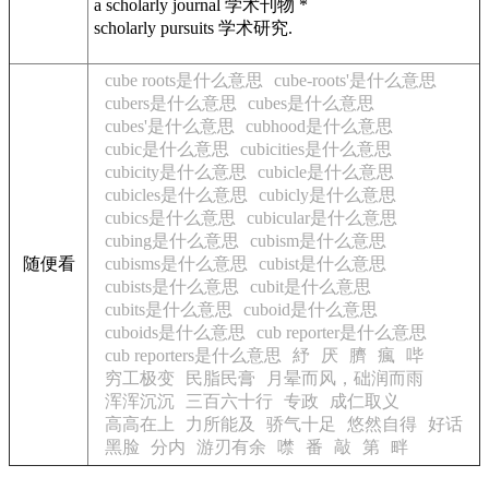
a scholarly journal 学术刊物 *
scholarly pursuits 学术研究.
cube roots是什么意思
cube-roots'是什么意思
cubers是什么意思
cubes是什么意思
cubes'是什么意思
cubhood是什么意思
cubic是什么意思
cubicities是什么意思
cubicity是什么意思
cubicle是什么意思
cubicles是什么意思
cubicly是什么意思
cubics是什么意思
cubicular是什么意思
cubing是什么意思
cubism是什么意思
随便看
cubisms是什么意思
cubist是什么意思
cubists是什么意思
cubit是什么意思
cubits是什么意思
cuboid是什么意思
cuboids是什么意思
cub reporter是什么意思
cub reporters是什么意思
紓
厌
臍
瘋
哔
穷工极变
民脂民膏
月晕而风，础润而雨
浑浑沉沉
三百六十行
专政
成仁取义
高高在上
力所能及
骄气十足
悠然自得
好话
黑脸
分内
游刃有余
噤
番
敲
第
畔