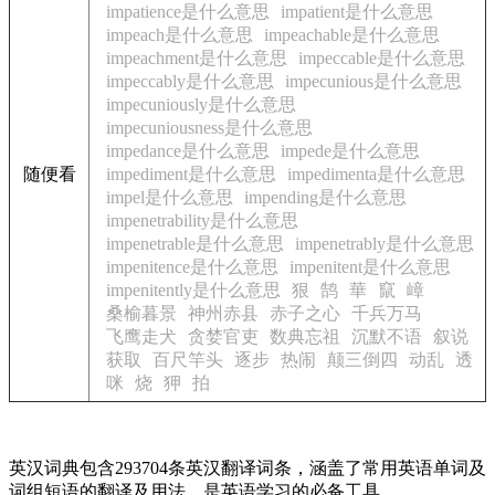
impatience是什么意思
impatient是什么意思
impeach是什么意思
impeachable是什么意思
impeachment是什么意思
impeccable是什么意思
impeccably是什么意思
impecunious是什么意思
impecuniously是什么意思
impecuniousness是什么意思
impedance是什么意思
impede是什么意思
随便看
impediment是什么意思
impedimenta是什么意思
impel是什么意思
impending是什么意思
impenetrability是什么意思
impenetrable是什么意思
impenetrably是什么意思
impenitence是什么意思
impenitent是什么意思
impenitently是什么意思
狠
鹄
華
竄
嶂
桑榆暮景
神州赤县
赤子之心
千兵万马
飞鹰走犬
贪婪官吏
数典忘祖
沉默不语
叙说
获取
百尺竿头
逐步
热闹
颠三倒四
动乱
透
咪
烧
狎
拍
英汉词典包含293704条英汉翻译词条，涵盖了常用英语单词及
词组短语的翻译及用法，是英语学习的必备工具。