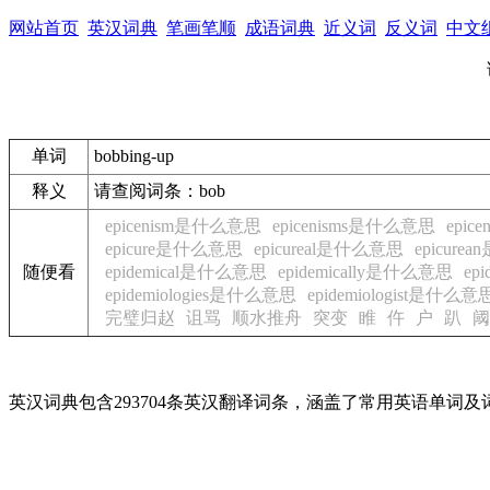
网站首页
英汉词典
笔画笔顺
成语词典
近义词
反义词
中文
单词
bobbing-up
释义
请查阅词条：bob
epicenism是什么意思
epicenisms是什么意思
epic
epicure是什么意思
epicureal是什么意思
epicur
随便看
epidemical是什么意思
epidemically是什么意思
ep
epidemiologies是什么意思
epidemiologist是什么意
完璧归赵
诅骂
顺水推舟
突变
睢
仵
户
趴
阈
英汉词典包含293704条英汉翻译词条，涵盖了常用英语单词