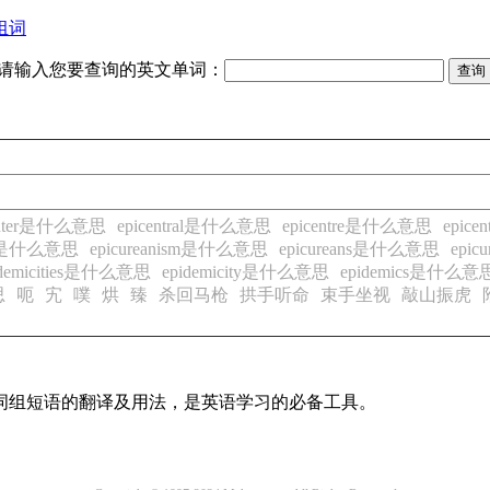
组词
请输入您要查询的英文单词：
enter是什么意思
epicentral是什么意思
epicentre是什么意思
epic
ean是什么意思
epicureanism是什么意思
epicureans是什么意思
epi
idemicities是什么意思
epidemicity是什么意思
epidemics是什么意
思
呃
宄
噗
烘
臻
杀回马枪
拱手听命
束手坐视
敲山振虎
及词组短语的翻译及用法，是英语学习的必备工具。