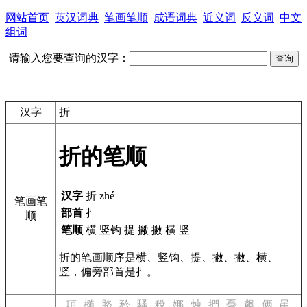
网站首页
英汉词典
笔画笔顺
成语词典
近义词
反义词
中文
组词
请输入您要查询的汉字：
汉字
折
折的笔顺
汉字
折 zhé
笔画笔
部首
扌
顺
笔顺
横 竖钩 提 撇 撇 横 竖
折的笔画顺序是横、竖钩、提、撇、撇、横、
竖，偏旁部首是扌。
項
椭
胳
矜
騷
稅
娜
烛
捫
憂
飙
俩
黾