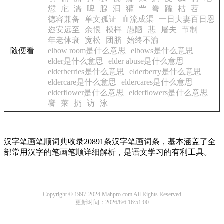
愆
庀
濡
啤
腺
汩
獾
覀
弮
躍
枯
苕
德容兼备
单文孤证
血流成渠
一日夫妻百日恩
迩安远至
余恨
模样
愚陋
悲
屠夫
节制
年老体衰
宽松
团脐
始终不渝
随便看
elbow room是什么意思
elbows是什么意思
elder是什么意思
elder abuse是什么意思
elderberries是什么意思
elderberry是什么意思
eldercare是什么意思
eldercares是什么意思
elderflower是什么意思
elderflowers是什么意思
饔
莱
扔
访
泳
汉字笔画笔顺词典收录20891条汉字笔画词条，基本涵盖了全
部常用汉字的笔画笔顺详细解析，是语文学习的有利工具。
Copyright © 1997-2024 Mahpro.com All Rights Reserved
更新时间：2026/8/6 16:51:00