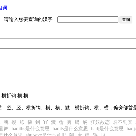
组词
请输入您要查询的汉字：
撇 横折钩 横 横
横、竖、竖、横折钩、横、横、撇、横折钩、横、横，偏旁部首
魆
魂
觋
鲦
棣
釗
冝
濺
畬
箫
騰
焖
狂奴故态
名不副实
曼舞
hadiths是什么意思
hadits是什么意思
hadj是什么意思
ha
eye是什么意思
shut-eye是什么意思
阔
庚
建
辊
呕