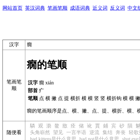
网站首页
英汉词典
笔画笔顺
成语词典
近义词
反义词
中文
汉字
癇
癇的笔顺
笔画笔
汉字
癇 xián
顺
部首
疒
笔顺
点 横 撇 点 提 横折 横 横 竖 竖 横折钩 横 横 
癇的笔画顺序是点、横、撇、点、提、横折、横、
驎
观
泐
鳌
敃
痊
储
讹
賈
鋪
宾
砂
隕
随便看
头角崭然
望见
一言半语
逆流
集结
奔丧
轻歌
had kittens是什么意思
had not是什么意思
shut 