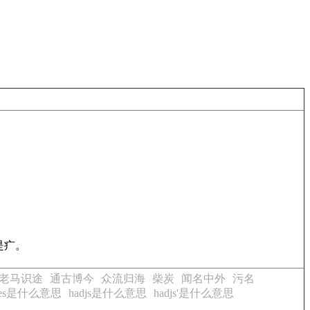
是疒。
老马识途
通古博今
众流归海
柴炭
闻名中外
污名
djes是什么意思
hadjs是什么意思
hadjs'是什么意思