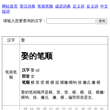
网站首页
英汉词典
笔画笔顺
成语词典
近义词
反义词
中文
组词
请输入您要查询的汉字：
汉字
娶
娶的笔顺
汉字
娶 qǔ
笔画笔
部首
女
顺
笔顺
横 竖 竖 横 横 提 横撇/横钩 捺 撇点 撇 横
娶的笔画顺序是横、竖、竖、横、横、提、横撇/
横钩、捺、撇点、撇、横，偏旁部首是女。
饢
钱
阕
摞
奸
楷
坒
梣
亥
遞
埋
凿
蛄