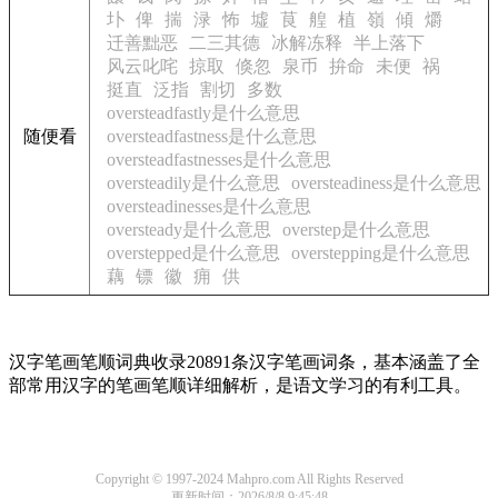
圤
俾
揣
渌
怖
墟
茛
艎
植
嶺
傾
爝
迁善黜恶
二三其德
冰解冻释
半上落下
风云叱咤
掠取
倏忽
泉币
拚命
未便
祸
挺直
泛指
割切
多数
oversteadfastly是什么意思
随便看
oversteadfastness是什么意思
oversteadfastnesses是什么意思
oversteadily是什么意思
oversteadiness是什么意思
oversteadinesses是什么意思
oversteady是什么意思
overstep是什么意思
overstepped是什么意思
overstepping是什么意思
藕
镖
徽
痈
供
汉字笔画笔顺词典收录20891条汉字笔画词条，基本涵盖了全
部常用汉字的笔画笔顺详细解析，是语文学习的有利工具。
Copyright © 1997-2024 Mahpro.com All Rights Reserved
更新时间：2026/8/8 9:45:48