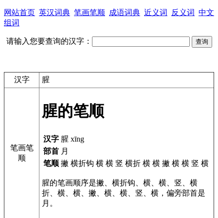
网站首页
英汉词典
笔画笔顺
成语词典
近义词
反义词
中文
组词
请输入您要查询的汉字：
汉字
腥
腥的笔顺
汉字
腥 xīng
笔画笔
部首
月
顺
笔顺
撇 横折钩 横 横 竖 横折 横 横 撇 横 横 竖 横
腥的笔画顺序是撇、横折钩、横、横、竖、横
折、横、横、撇、横、横、竖、横，偏旁部首是
月。