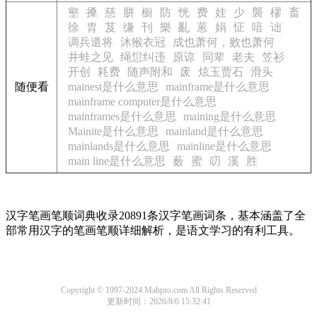
壑
搡
慈
胼
橱
防
恍
费
娃
少
襲
樛
畜
徐
胄
芨
缣
刊
樂
亂
蒽
娟
怔
喑
诎
调兵遣将
沐猴衣冠
成也萧何，败也萧何
井蛙之见
绳愆纠违
原谅
同辈
老夫
笠衫
开创
耗费
随声附和
废
炫玉贾石
滑头
随便看
mainest是什么意思
mainframe是什么意思
mainframe computer是什么意思
mainframes是什么意思
maining是什么意思
Mainite是什么意思
mainland是什么意思
mainlands是什么意思
mainline是什么意思
main line是什么意思
薮
蜜
叨
溪
胜
汉字笔画笔顺词典收录20891条汉字笔画词条，基本涵盖了全
部常用汉字的笔画笔顺详细解析，是语文学习的有利工具。
Copyright © 1997-2024 Mahpro.com All Rights Reserved
更新时间：2026/8/6 15:32:41