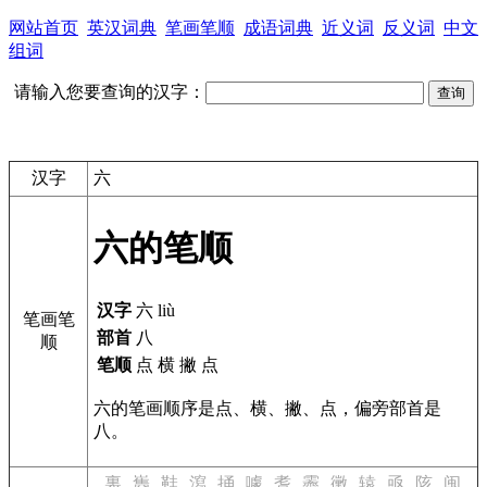
网站首页
英汉词典
笔画笔顺
成语词典
近义词
反义词
中文
组词
请输入您要查询的汉字：
汉字
六
六的笔顺
汉字
六 liù
笔画笔
部首
八
顺
笔顺
点 横 撇 点
六的笔画顺序是点、横、撇、点，偏旁部首是
八。
裏
巂
鞋
瀉
捅
噱
耆
霽
黴
辕
亟
陔
闽