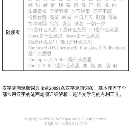
蟪
珙
鹼
間
魖
鞴
鑔
瓠
苣
嶽
挽
佻
朱阁青楼
宜室宜家
少不经事
无平不颇
博弈犹贤
苍茫
叫喊
白日升天
颟顸
薄幸
简单薄弱
出笼
褒义
清名
一朝一夕
fez是什么意思
ff是什么意思
F, f是什么意思
随便看
fiance是什么意思
fiasco是什么意思
fiat是什么意思
fib 1是什么意思
fibreboard (US fiberboard), fibreglass (US fiberglass)
是什么意思
fibre optics (US fiber)是什么意思
fibre (US fiber)是什么意思
闻
熟
阐
牍
聆
汉字笔画笔顺词典收录20891条汉字笔画词条，基本涵盖了全
部常用汉字的笔画笔顺详细解析，是语文学习的有利工具。
Copyright © 1997-2024 Mahpro.com All Rights Reserved
更新时间：2026/8/6 21:17:08