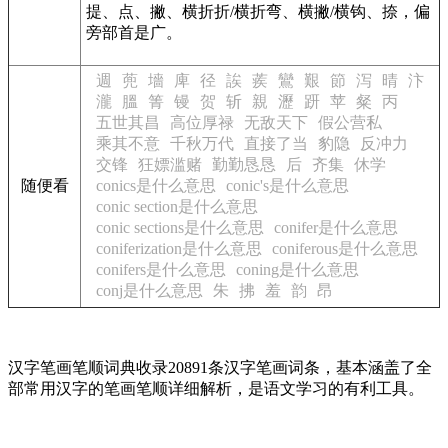
提、点、撇、横折折/横折弯、横撇/横钩、捺，偏
旁部首是广。
週
蔸
墻
庳
径
誒
蒺
鸞
艱
節
泻
晴
汴
瀧
膃
箐
镘
贺
斩
親
瀝
趼
苹
粲
丙
五世其昌
高位厚禄
无敌天下
假公营私
乘其不意
千秋万代
直接了当
豹隐
反冲力
交锋
狂嫖滥赌
勤勤恳恳
后
齐集
休学
随便看
conics是什么意思
conic's是什么意思
conic section是什么意思
conic sections是什么意思
conifer是什么意思
coniferization是什么意思
coniferous是什么意思
conifers是什么意思
coning是什么意思
conj是什么意思
朱
拂
羞
韵
昂
汉字笔画笔顺词典收录20891条汉字笔画词条，基本涵盖了全
部常用汉字的笔画笔顺详细解析，是语文学习的有利工具。