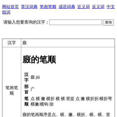
网站首页
英汉词典
笔画笔顺
成语词典
近义词
反义词
中文
组词
请输入您要查询的汉字：
汉字
廄
廄的笔顺
汉
廄 jiù
字
部
笔画笔
广
首
顺
笔
点 横 撇 横折 横 横 竖提 点 撇 横折折/横折弯
顺
横撇/横钩 捺
廄的笔画顺序是点、横、撇、横折、横、横、竖