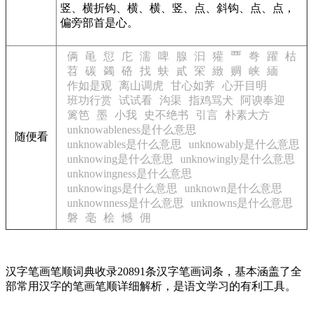
竖、横折钩、横、横、竖、点、斜钩、点、点，
偏旁部首是心。
俩
黾
愆
庀
濡
啤
腺
汩
獾
覀
弮
躍
枯
苕
碳
蠲
硌
找
蚨
貳
罙
緻
赒
峡
緬
作如是观
离山调虎
甘心如荠
心开目明
班功行赏
试试看
沟渠
指鸡骂犬
阿谀奉迎
篱笆
墨
小我
史不绝书
引言
朴素大方
unknowableness是什么意思
随便看
unknowables是什么意思
unknowably是什么意思
unknowing是什么意思
unknowingly是什么意思
unknowingness是什么意思
unknowings是什么意思
unknown是什么意思
unknownness是什么意思
unknowns是什么意思
磐
毫
桧
憾
佣
汉字笔画笔顺词典收录20891条汉字笔画词条，基本涵盖了全
部常用汉字的笔画笔顺详细解析，是语文学习的有利工具。