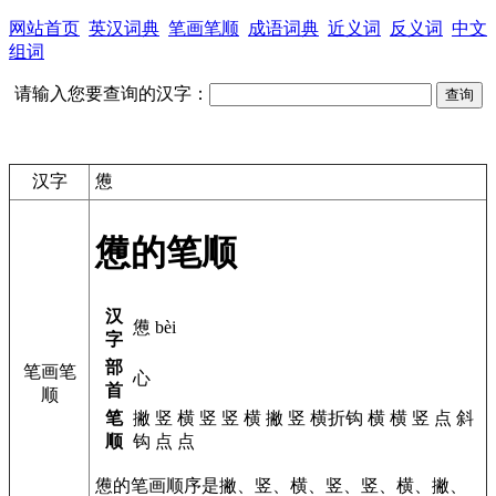
网站首页
英汉词典
笔画笔顺
成语词典
近义词
反义词
中文
组词
请输入您要查询的汉字：
汉字
憊
憊的笔顺
汉
憊 bèi
字
部
笔画笔
心
首
顺
笔
撇 竖 横 竖 竖 横 撇 竖 横折钩 横 横 竖 点 斜
顺
钩 点 点
憊的笔画顺序是撇、竖、横、竖、竖、横、撇、