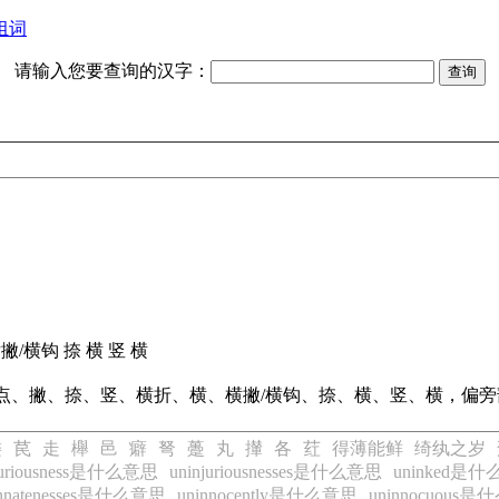
组词
请输入您要查询的汉字：
横撇/横钩 捺 横 竖 横
点、撇、捺、竖、横折、横、横撇/横钩、捺、横、竖、横，偏
耧
苠
走
櫸
邑
癖
弩
躉
丸
攆
各
荭
得薄能鲜
绮纨之岁
juriousness是什么意思
uninjuriousnesses是什么意思
uninked是
innatenesses是什么意思
uninnocently是什么意思
uninnocuous