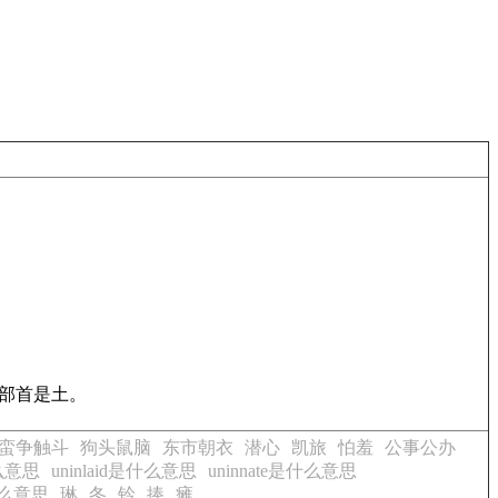
旁部首是土。
蛮争触斗
狗头鼠脑
东市朝衣
潜心
凯旅
怕羞
公事公办
什么意思
uninlaid是什么意思
uninnate是什么意思
是什么意思
琳
冬
钤
捧
瘫