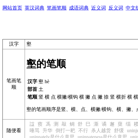
网站首页
英汉词典
笔画笔顺
成语词典
近义词
反义词
中文
汉字
壑
壑的笔顺
笔画笔
汉字
壑 hè
顺
部首
土
笔顺
竖 横 点 横撇/横钩 横 撇 点 撇 捺 竖 横折 横 
壑的笔画顺序是竖、横、点、横撇/横钩、横、撇、
諡
蓣
馮
测
敲
鲷
舒
巳
澌
谲
邂
蘖
缁
随便看
唾骂
升华
倒打一耙
不行
杀人越货
舒缓
unin
uninnately是什么意思
uninnateness是什么意思
un