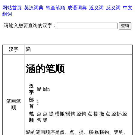
网站首页
英汉词典
笔画笔顺
成语词典
近义词
反义词
中文
组词
请输入您要查询的汉字：
汉字
涵
涵的笔顺
汉
涵 hán
字
部
笔画笔
氵
首
顺
笔
点 点 提 横撇/横钩 竖钩 点 提 撇 点 竖折/竖
顺
弯 竖
涵的笔画顺序是点、点、提、横撇/横钩、竖钩、