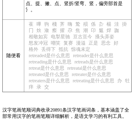
点、提、撇、点、竖折/竖弯、竖，偏旁部首是
氵。
萑
嗶
驹
棧
荠
嗨
鸷
殒
係
厹
楊
洼
掛
冂
炏
潋
瘵
擢
尕
焦
潮
卬
魃
焊
跏
相敬如宾
电掣星驰
亘古亘今
搔头弄姿
怒发冲冠
嘲笑
复赛
漫溢
正是
思念
好
格外
丢得下
抵抗
惊魂未定
随便看
retreaded是什么意思
retreader是什么意思
retreading是什么意思
retreads是什么意思
retreat是什么意思
retreatal是什么意思
retreated是什么意思
retreater是什么意思
retreaters是什么意思
retreating是什么意思
办
牡
痒
录
交
汉字笔画笔顺词典收录20891条汉字笔画词条，基本涵盖了全
部常用汉字的笔画笔顺详细解析，是语文学习的有利工具。