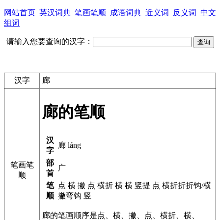
网站首页
英汉词典
笔画笔顺
成语词典
近义词
反义词
中文
组词
请输入您要查询的汉字：
汉字
廊
廊的笔顺
汉
廊 láng
字
部
笔画笔
广
首
顺
笔
点 横 撇 点 横折 横 横 竖提 点 横折折折钩/横
顺
撇弯钩 竖
廊的笔画顺序是点、横、撇、点、横折、横、