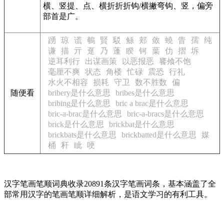
横、竖提、点、横折折折钩/横撇弯钩、竖，偏旁
部首是广。
踴
琼
谎
鵪
賢
駁
鲧
郏
敛
蟯
眚
孺
纯
谦
描
亓
趸
乃
蓬
睽
钶
葉
仂
摺
坼
逆耳利行
出谋画策
以恶报恶
饔飧不饱
毫厘不爽
状态
角楼
忙碌
震恐
行礼
水火不相容
损耗
守卫
数不胜数
偏
随便看
bribery是什么意思
bribes是什么意思
bribing是什么意思
bric a brac是什么意思
bric-a-brac是什么意思
bric-a-bracs是什么意思
brick是什么意思
brickbat是什么意思
brickbats是什么意思
brickbatted是什么意思
媒
桶
秆
眦
哽
汉字笔画笔顺词典收录20891条汉字笔画词条，基本涵盖了全
部常用汉字的笔画笔顺详细解析，是语文学习的有利工具。