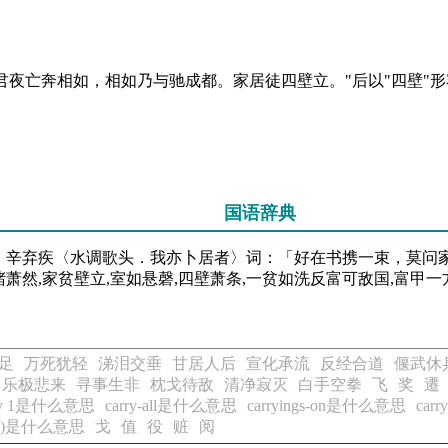
:"文君夜亡奔相如，相如乃与驰成都。家居徒四壁立。"后以"四壁"形
国语辞典
．辛弃疾〈水调歌头．我亦卜居者〉词：「好在书携一束，莫问
然,家贫壁立,室如悬磬,四壁萧条,一贫如洗反富可敌国,富甲一
足
万死犹轻
涕泪交垂
甘居人后
宣化承流
反经合道
偃武休
乐极悲来
寻事生非
枕戈待敌
清净寂灭
白手空拳
飞
奖
遷
rry 1是什么意思
carry-all是什么意思
carryings-on是什么意思
car
 (sth)是什么意思
戈
值
役
赃
阅