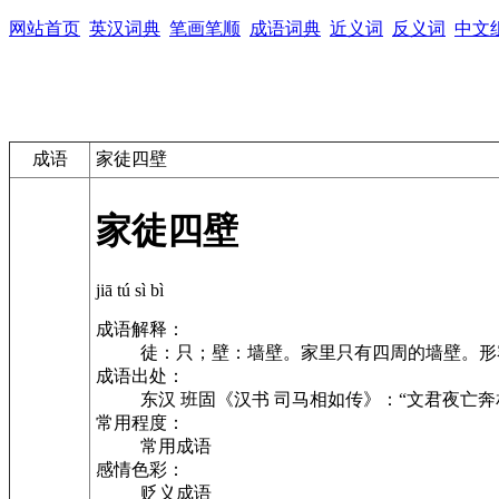
网站首页
英汉词典
笔画笔顺
成语词典
近义词
反义词
中文
成语
家徒四壁
家徒四壁
jiā tú sì bì
成语解释：
徒：只；壁：墙壁。家里只有四周的墙壁。形
成语出处：
东汉 班固《汉书 司马相如传》：“文君夜亡
常用程度：
常用成语
感情色彩：
贬义成语