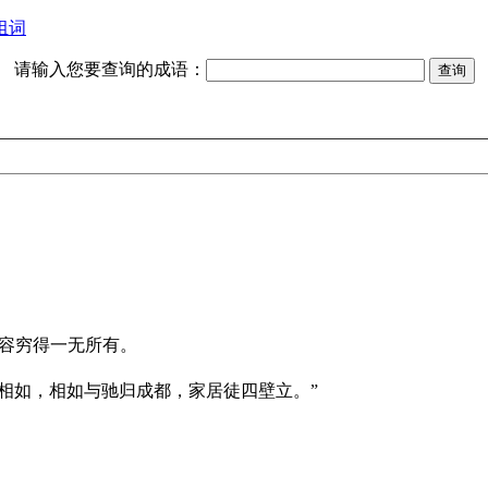
组词
请输入您要查询的成语：
容穷得一无所有。
奔相如，相如与驰归成都，家居徒四壁立。”