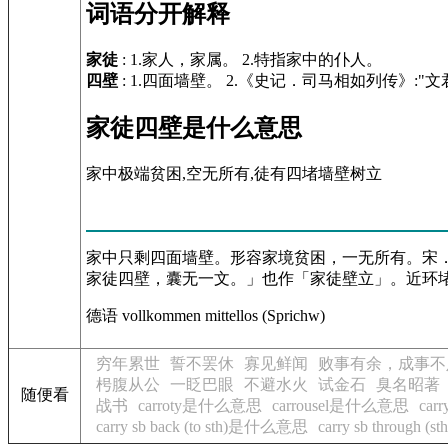
词语分开解释
家徒
: 1.家人，家属。 2.特指家中的仆人。
四壁
: 1.四面墙壁。 2.《史记．司马相如列传》
家徒四壁是什么意思
家中极端贫困,空无所有,徒有四堵墙壁树立
家中只剩四面墙壁。形容家境贫困，一无所有。宋
家徒四壁，囊无一文。」也作「家徒壁立」。近环堵萧
德语 vollkommen mittellos (Sprichw)​
穷年累世
誓不罢休
寡见鲜闻
败事有余，成事不
枵腹从公
一眨巴眼
不避水火
试金石
臭名昭著
随便看
战书
carroty是什么意思
carrousel是什么意思
ca
carry sb back (to sth)是什么意思
carry sb through