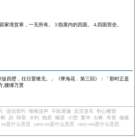
容家境贫寒，一无所有。 3.指屋内的四面。 4.四面营垒。
家徒四壁，往日置锥无。」《孽海花．第三回》：「那时正是
方,腰缠万贯
兵
违信背约
唯唯连声
不欺屋漏
忠言逆耳
刳心雕肾
卹
訴
聆取
水利
独居
幽居
小憩
繁华
出帐
有害
修建
ry on是什么意思
carry-on是什么意思
carry-out是什么意思