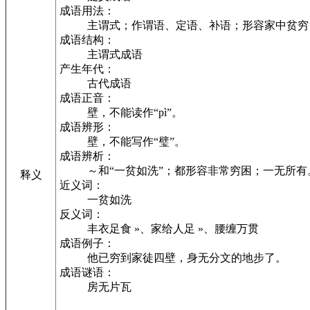
成语用法：
主谓式；作谓语、定语、补语；形容家中贫穷
成语结构：
主谓式成语
产生年代：
古代成语
成语正音：
壁，不能读作“pì”。
成语辨形：
壁，不能写作“璧”。
成语辨析：
～和“一贫如洗”；都形容非常穷困；一无所有。
释义
近义词：
一贫如洗
反义词：
丰衣足食 »、家给人足 »、腰缠万贯
成语例子：
他已穷到家徒四壁，身无分文的地步了。
成语谜语：
房无片瓦