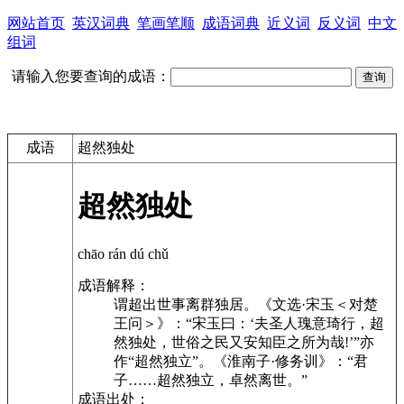
网站首页
英汉词典
笔画笔顺
成语词典
近义词
反义词
中文
组词
请输入您要查询的成语：
成语
超然独处
超然独处
chāo rán dú chǔ
成语解释：
谓超出世事离群独居。《文选·宋玉＜对楚
王问＞》：“宋玉曰：‘夫圣人瑰意琦行，超
然独处，世俗之民又安知臣之所为哉!’”亦
作“超然独立”。《淮南子·修务训》：“君
子……超然独立，卓然离世。”
成语出处：