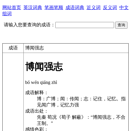
网站首页
英汉词典
笔画笔顺
成语词典
近义词
反义词
中文
组词
请输入您要查询的成语：
成语
博闻强志
博闻强志
bó wén qiáng zhì
成语解释：
博：广博；闻：传闻；志：记住，记忆。指
见闻广博，记忆力强
成语出处：
先秦 荀况《荀子 解蔽》：“博闻强志，不合
王制。”
感情色彩：