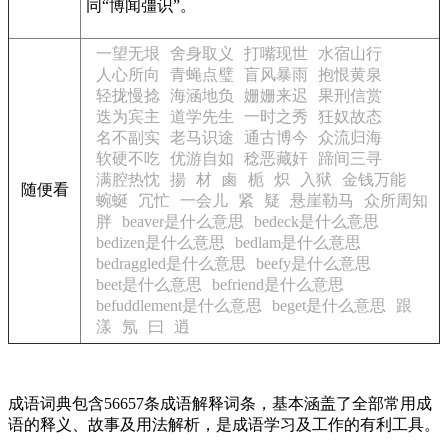
同“博闻彊识”。
一望无垠
舍身取义
打嘴现世
水宿山行
人心所向
青蝇点璧
盲风暴雨
抱恨黄泉
轻拢慢捻
海涵地负
姗姗来迟
果刑信赏
迭为宾主
道学先生
一时之秀
狂奴故态
名不副实
老马识途
通古博今
众流归海
软硬不吃
优游自如
稔恶藏奸
蹄间三寻
满腔热忱
揚
材
鹵
栀
炽
入狱
金钱万能
随便看
蜿蜒
冗忙
一会儿
紧
疑
悬崖勒马
众所周知
胖
beaver是什么意思
bedeck是什么意思
bedizen是什么意思
bedlam是什么意思
bedraggled是什么意思
beefy是什么意思
beet是什么意思
befriend是什么意思
befuddlement是什么意思
beget是什么意思
跟
漾
氖
曰
逍
成语词典包含56657条成语解释词条，基本涵盖了全部常用成
语的释义、故事及用法解析，是成语学习及工作的有利工具。