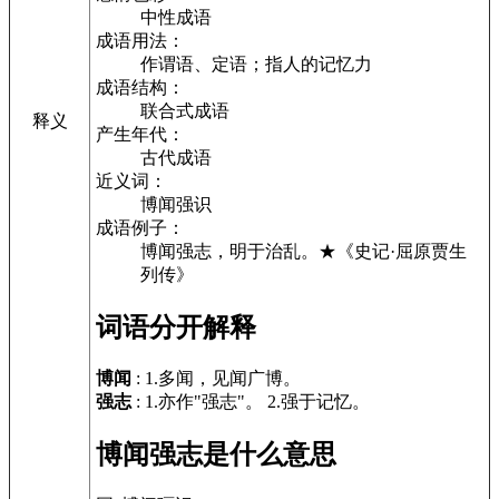
中性成语
成语用法：
作谓语、定语；指人的记忆力
成语结构：
联合式成语
释义
产生年代：
古代成语
近义词：
博闻强识
成语例子：
博闻强志，明于治乱。★《史记·屈原贾生
列传》
词语分开解释
博闻
: 1.多闻，见闻广博。
强志
: 1.亦作"强志"。 2.强于记忆。
博闻强志是什么意思