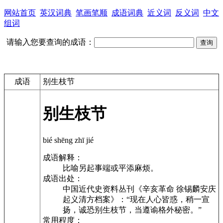
网站首页
英汉词典
笔画笔顺
成语词典
近义词
反义词
中文
组词
请输入您要查询的成语：
成语
别生枝节
别生枝节
bié shēng zhī jié
成语解释：
比喻另起事端或平添麻烦。
成语出处：
中国近代史资料丛刊《辛亥革命 徐锡麟安庆
起义清方档案》：“现在人心皆惑，稍一宣
扬，诚恐别生枝节，当遵谕格外秘密。”
常用程度：