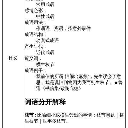
常用成语
感情色彩：
中性成语
成语用法：
作谓语、宾语；指意外事件
成语结构：
动宾式成语
产生年代：
近代成语
释义
近义词：
横生枝节
成语例子：
我前信的所谓‘怕闹出麻烦’，先生误会了意
思，我是说怕刊物因为我而别生枝节。★鲁
迅《书信集·致陶亢德》
词语分开解释
枝节
: 比喻细小或横生旁出的事情：枝节问题｜横
生枝节｜世事多枝节。