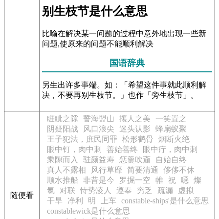
别生枝节是什么意思
比喻在解决某一问题的过程中意外地出现一些新
问题,使原来的问题不能顺利解决
国语辞典
另生出许多事端。如：「希望这件事就此顺利解
决，不要再别生枝节。」也作「旁生枝节」。
睚眦之隙
誓海盟山
攘人之美
一笑置之
阴疑阳战
风口浪尖
迷头认影
蜂扇蚁聚
王子犯法，庶民同罪
松形鹤骨
烟断火绝
眼中钉，肉中刺
善始善终
眼中疔，肉中刺
乘隙而入
驻颜益寿
惩羹吹齑
自始自终
真人不露相
风行草靡
简要清通
侈侈不休
顺水推船
非昔是今
罗掘一空
帷
祝
噁
燦
氯
对联
恃势凌人
遵奉
穷乏
疏漏
虚拟
随便看
干旱
净利
明
上车
constable-ships'是什么意思
constablewick是什么意思