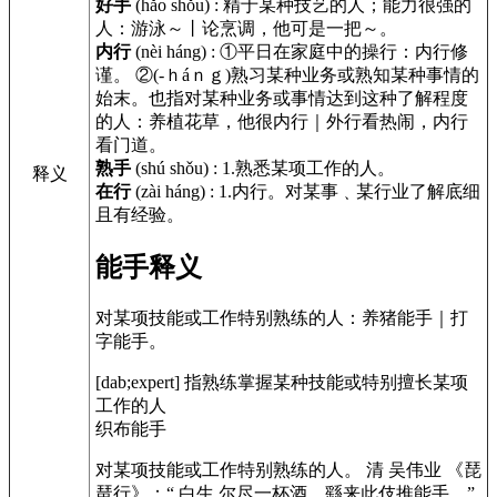
好手
(hǎo shǒu)
:
精于某种技艺的人；能力很强的
人：游泳～丨论烹调，他可是一把～。
内行
(nèi háng)
:
①平日在家庭中的操行：内行修
谨。 ②(-ｈáｎｇ)熟习某种业务或熟知某种事情的
始末。也指对某种业务或事情达到这种了解程度
的人：养植花草，他很内行｜外行看热闹，内行
看门道。
熟手
(shú shǒu)
:
1.熟悉某项工作的人。
释义
在行
(zài háng)
:
1.内行。对某事﹑某行业了解底细
且有经验。
能手释义
对某项技能或工作特别熟练的人：养猪能手｜打
字能手。
[dab;expert] 指熟练掌握某种技能或特别擅长某项
工作的人
织布能手
对某项技能或工作特别熟练的人。 清 吴伟业
《琵
琶行》
：“ 白生 尔尽一杯酒，繇来此伎推能手。”