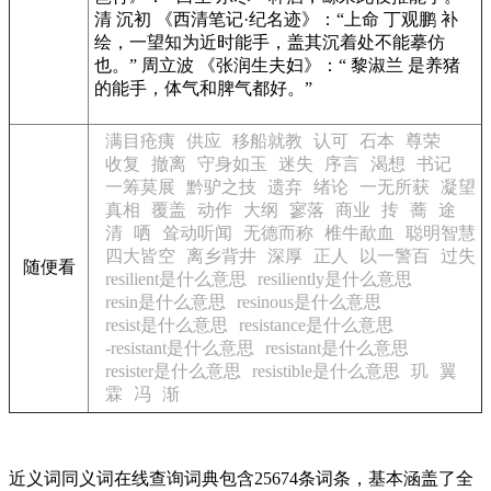
清 沉初
《西清笔记·纪名迹》
：“上命 丁观鹏 补
绘，一望知为近时能手，盖其沉着处不能摹仿
也。” 周立波
《张润生夫妇》
：“ 黎淑兰 是养猪
的能手，体气和脾气都好。”
满目疮痍
供应
移船就教
认可
石本
尊荣
收复
撤离
守身如玉
迷失
序言
渴想
书记
一筹莫展
黔驴之技
遗弃
绪论
一无所获
凝望
真相
覆盖
动作
大纲
寥落
商业
抟
蕎
途
清
哂
耸动听闻
无德而称
椎牛歃血
聪明智慧
四大皆空
离乡背井
深厚
正人
以一警百
过失
随便看
resilient是什么意思
resiliently是什么意思
resin是什么意思
resinous是什么意思
resist是什么意思
resistance是什么意思
-resistant是什么意思
resistant是什么意思
resister是什么意思
resistible是什么意思
玑
翼
霖
冯
渐
近义词同义词在线查询词典包含25674条词条，基本涵盖了全