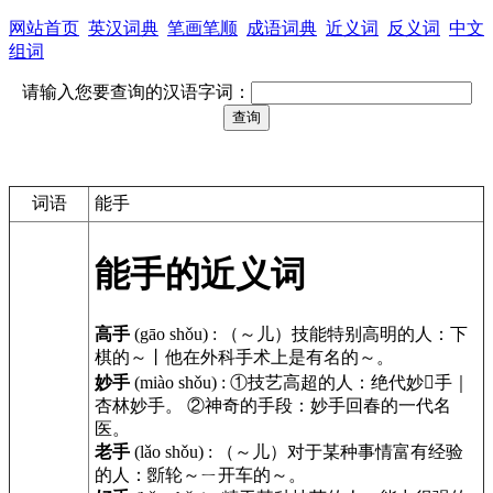
网站首页
英汉词典
笔画笔顺
成语词典
近义词
反义词
中文
组词
请输入您要查询的汉语字词：
词语
能手
能手的近义词
高手
(gāo shǒu)
:
（～儿）技能特别高明的人：下
棋的～丨他在外科手术上是有名的～。
妙手
(miào shǒu)
:
①技艺高超的人：绝代妙手｜
杏林妙手。 ②神奇的手段：妙手回春的一代名
医。
老手
(lǎo shǒu)
:
（～儿）对于某种事情富有经验
的人：斵轮～ㄧ开车的～。