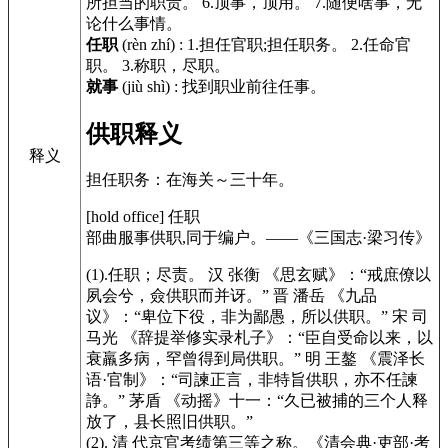
所担当的职责。 6.顶事，顶用。 7.随便啥事，无
论什么事情。
任职
(rèn zhí)
:
1.担任官职;担任职务。 2.任命官
职。 3.称职，尽职。
就事
(jiù shì)
:
找到职业前往任事。
供职释义
释义
担任职务：在海关～三十年。
[hold office]
任职
部曲服事供职,同于编户。——
《三国志·梁习传》
(1).任职；尽责。 汉 张衡
《思玄赋》
：“戒庶僚以
夙会兮，僉供职而并讶。” 晋 潘岳
《九品
议》
：“卑位下役，非为鄙愚，所以供职。” 宋 司
马光
《辞提举修实录札子》
：“臣自受命以来，以
衰羸多病，罕曾得到局供职。” 明 王鏊
《震泽长
语·官制》
：“司諫正言，非特旨供职，亦不任諫
諍。” 茅盾
《动摇》
十一：“久已被捕的三个人释
放了，县长照旧供职。”
(2). 清 代京官考绩第三等之称。
《清会典·吏部·考