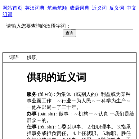
网站首页
英汉词典
笔画笔顺
成语词典
近义词
反义词
中文
组词
请输入您要查询的汉语字词：
词语
供职
供职的近义词
服务
(fú wù)
:
为集体（或别人的）利益或为某种
事业而工作：～行业ㄧ为人民～ㄧ科学为生产～
ㄧ他在邮局～了三十年。
办事
(bàn shì)
:
做事：～机构ㄧ～认真 ㄧ我们是给
群众～的。
任事
(rèn shì)
:
1.委以职事。 2.任职理事。 3.指承
担事务或担负责任。 4.上任就职。 5.称职。胜任