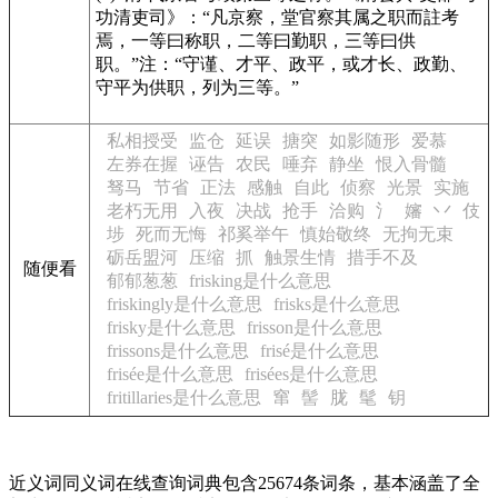
功清吏司》
：“凡京察，堂官察其属之职而註考
焉，一等曰称职，二等曰勤职，三等曰供
职。”注：“守谨、才平、政平，或才长、政勤、
守平为供职，列为三等。”
私相授受
监仓
延误
搪突
如影随形
爱慕
左券在握
诬告
农民
唾弃
静坐
恨入骨髓
驽马
节省
正法
感触
自此
侦察
光景
实施
老朽无用
入夜
决战
抢手
洽购
氵
嬸
丷
伎
埗
死而无悔
祁奚举午
慎始敬终
无拘无束
砺岳盟河
压缩
抓
触景生情
措手不及
随便看
郁郁葱葱
frisking是什么意思
friskingly是什么意思
frisks是什么意思
frisky是什么意思
frisson是什么意思
frissons是什么意思
frisé是什么意思
frisée是什么意思
frisées是什么意思
fritillaries是什么意思
窜
髻
胧
髦
钥
近义词同义词在线查询词典包含25674条词条，基本涵盖了全