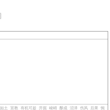
如土
宣教
有机可趁
开掘
峻峭
酿成
沼泽
伤风
后果
惋