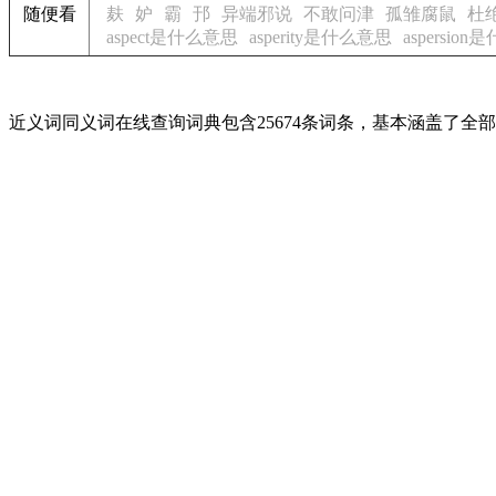
随便看
麸
妒
霸
邘
异端邪说
不敢问津
孤雏腐鼠
杜
aspect是什么意思
asperity是什么意思
aspersio
近义词同义词在线查询词典包含25674条词条，基本涵盖了