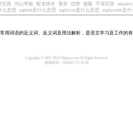
绝言路
河山带砺
蛟龙得水
屏弃
优势
徵集
不堪回首
aska
n是什么意思
asphalt是什么意思
asphyxia是什么意思
asphyxiate
全部常用词语的近义词、反义词及用法解析，是语文学习及工作的
Copyright © 1997-2024 Mahpro.com All Rights Reserved
更新时间：2026/8/7 22:32:29