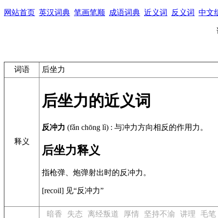
网站首页
英汉词典
笔画笔顺
成语词典
近义词
反义词
中文
词语
后坐力
后坐力的近义词
反冲力
(fǎn chōng lì)
:
与冲力方向相反的作用力。
释义
后坐力释义
指枪弹、炮弹射出时的反冲力。
[recoil]
见“反冲力”
暗香
失态
离经叛道
厚情
坚持不渝
讲理
毛笔