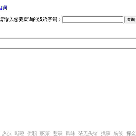
组词
请输入您要查询的汉语字词：
热点
嘶哑
供职
驱策
惹事
风味
茫无头绪
找事
航线
挥金