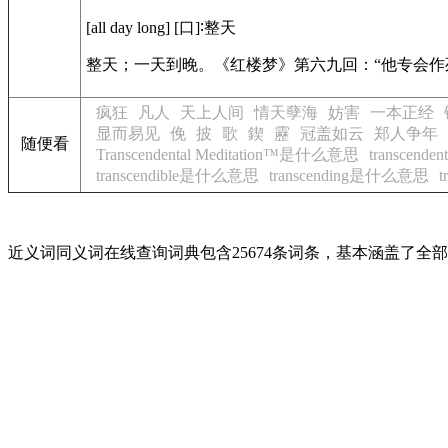
[all day long]
[口]∶整天
整天；一天到晚。
《红楼梦》
第六九回：“他专会作
疯狂
凡人
天上人间
情天孽海
妨害
一本正经
显而易见
俛
披
歌
鍥
靂
冠盖如云
郑人争年
随便看
Transcendental Meditation™是什么意思
transcen
transcendible是什么意思
transcending是什么意思
近义词同义词在线查询词典包含25674条词条，基本涵盖了