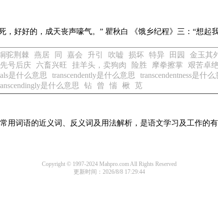
死，好好的，成天丧声嚎气。” 瞿秋白
《饿乡纪程》
三：“想起
铜驼荆棘
燕居
同
嘉会
升引
吹嘘
损坏
特异
田园
金玉其
先号后庆
六畜兴旺
挂羊头，卖狗肉
险胜
摩拳擦掌
艰苦卓
dentals是什么意思
transcendently是什么意思
transcendentness是什
transcendingly是什么意思
钻
曾
惴
楸
苋
全部常用词语的近义词、反义词及用法解析，是语文学习及工作的
Copyright © 1997-2024 Mahpro.com All Rights Reserved
更新时间：2026/8/8 17:29:44