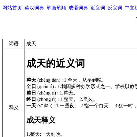
网站首页
英汉词典
笔画笔顺
成语词典
近义词
反义词
中文
词语
成天
成天的近义词
整天
(zhěng tiān)
:
1.全天，从早到晩。
全日
(quán rì)
:
1.我国多种办学形式之一。学校以
整日
(zhěng rì)
:
1.整天。
终日
(zhōng rì)
:
1.整天。 2.良久。
一天
(yī tiān)
:
1.一昼夜。 2.指一个白天。 3.犹一时
释义
成天释义
1.整天;一天到晩。