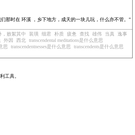
我们那时在 环溪 ，乡下地方，成天的一块儿玩，什么亦不管。”
外，败絮其中
装璜
细君
朴质
疲惫
查找
雄伟
当真
逸事
绝
外因
西北
transcendental meditations是什么意思
么意思
transcendentnesses是什么意思
transcendents是什么意思
有利工具。