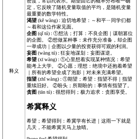
密度，常以eξ表示。期望由它的概率分布唯一确
定，它反映了随机变量取值的平均，是随机变量
最重要的数学特性。
渴望
(kě wàng)
:
迫切地希望：～和平ㄧ同学们都
～着和这位作家见面。
企图
(qǐ tú)
:
①想法；打算：不良企图｜谋朝篡位
的企图。 ②想做某种事：未作充分准备，却企图
一举成功｜企图以少量的投资获得可观的利润。
妄图
(wàng tú)
:
狂妄地谋划：妄图谋逆。
希望
(xī wàng)
:
①心里想着实现某种情况：希望
能考上大学。 ②心愿；理想：绝境中还抱着希望
释义
｜所有的希望全成了泡影｜对未来充满希望。
指望
(zhǐ wàng)
:
①期望；希望：指望不得｜指望
重续旧好。 ②盼头；所期盼的：事情有指望了。
贪图
(tān tú)
:
很想得到；极力追求：贪图享受。
希冀释义
希望；希望得到：希冀学有长进｜这雨一下就是
几天，不能希冀天马上放晴。
[hope for]
希望得到