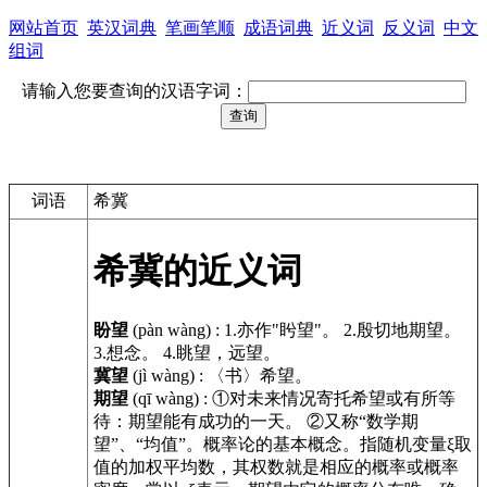
网站首页
英汉词典
笔画笔顺
成语词典
近义词
反义词
中文
组词
请输入您要查询的汉语字词：
词语
希冀
希冀的近义词
盼望
(pàn wàng)
:
1.亦作"盻望"。 2.殷切地期望。
3.想念。 4.眺望，远望。
冀望
(jì wàng)
:
〈书〉希望。
期望
(qī wàng)
:
①对未来情况寄托希望或有所等
待：期望能有成功的一天。 ②又称“数学期
望”、“均值”。概率论的基本概念。指随机变量ξ取
值的加权平均数，其权数就是相应的概率或概率