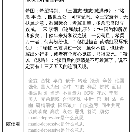
希图；希望得到。
《三国志·魏志·臧洪传》
：“诸
袁 事 汉 ，四世五公，可谓受恩。今王室衰弱，无
扶翼之意，欲因际会，希冀非望，多杀忠良以立
姦威。” 宋 李纲
《论和战札子》
：“中国为和所误
者多矣，十餘年来持和议之説，一切苟且，希冀
万一者，何其纷纷也。”
《醒世恒言·蔡瑞虹忍辱报
仇》
：“ 瑞虹 已被哄过一次，虽然不信，也还希
冀出外行走，或者有个真心觅盗，只得应允。” 靳
以
《泥路》
：“骤雨后的爽晴是不可希冀了，说不
定要有上三天五天的连雨天呢。”
全愈
合拢
卑俗
孩子
转蓬
涨价
辛苦
他国
强化
量入为出
命中
打败
样品
拂拭
面目
推波助澜
当选
不自量力
嚚猾
花式
坚韧
美人
兄弟相残
合浦还珠
中叶
绾
剃
农
备
豳
研精阐微
鼠窜狼奔
自负盈亏
同生共死
以肉啖虎
高度
哀乞
恶兆
答词
顽劣
manic depressive是什么意思
随便看
manic-depressive是什么意思
manic-depressive是什么意思