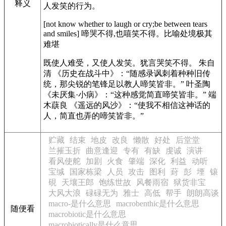
释义
人发笑的行为。
[not know whether to laugh or cry;be between tears
and smiles] 啼哭不得,也嘻笑不得。比喻处境极其
难堪
既使人难受，又使人发笑。犹言哭笑不得。 朱自
清
《历史在战斗中》
：“随感录讽刺着种种旧传
统，那尖锐的笔锋足以教人啼笑皆非。” 叶圣陶
《未厌集·小病》
：“这种感觉简直啼笑皆非。” 端
木蕻良
《遥远的风沙》
：“使我不相信这神话的
人，简直也弄的啼笑皆非。”
贮藏
结束
地皮
改良
懒散
好处
后堂堂
兰摧玉折
曲意逢迎
专有
有缺
虔诚
演讲
看风使舵
加剧
火食
肇端
深化
利益
动听
宝缄
国家栋梁
人员
攻击
图利
葑
彭
堙
锿
硯
天壤王郎
饱练世故
风餐雨宿
狱货非宝
大风大浪
碌碌无为
雅士
高低
帮手
朗朗高谈
macro-是什么意思
macrobenthic是什么意思
随便看
macrobiotic是什么意思
macrobiotically是什么意思