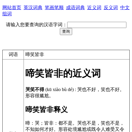
网站首页
英汉词典
笔画笔顺
成语词典
近义词
反义词
中文
组词
请输入您要查询的汉语字词：
词语
啼笑皆非
啼笑皆非的近义词
哭笑不得
(kū xiào bù dé)
:
哭也不好，笑也不好。
形容很尴尬。
啼笑皆非释义
啼：哭；皆非：都不是。哭也不是，笑也不是，
不知如何才好。形容处境尴尬或既令人难受又令