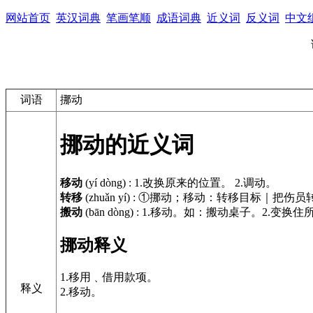
网站首页
英汉词典
笔画笔顺
成语词典
近义词
反义词
中文
词语
挪动
挪动的近义词
移动
(yí dòng)
:
1.改换原来的位置。 2.调动。
转移
(zhuǎn yí)
:
①挪动；移动：转移目标｜把伤员
搬动
(bān dòng)
:
1.移动。如：搬动桌子。2.变换
挪动释义
1.移用﹑借用款项。
释义
2.移动。