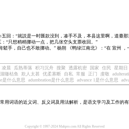
○五回：“就説是一时匯款没到，凑手不及，本县这里啊，道臺
五：“只想稍稍挪动一点，把几张空头支票收回。”
不肯鬆手，自己也不敢挪动。” 杨朔
《鸭绿江南北》
：“在 宣州 
凌晨
瓜熟蒂落
积习沉舟
搜聚
透露机密
国家
住民
星期日
涸辙枯鱼
欺人太甚
优柔寡断
自私
常服
正门
虔敬
adulte
rate是什么意思
adumbration是什么意思
advance 1是什么意思
ad
全部常用词语的近义词、反义词及用法解析，是语文学习及工作的
Copyright © 1997-2024 Mahpro.com All Rights Reserved