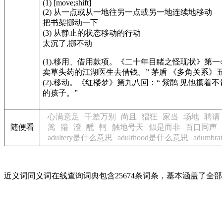
(1) [move;shift]
(2) 从一点或从一地往另一点或另一地连续地移动
把书架挪动一下
(3) 从静止的状态移动的行动
太沉了,挪不动
(1).移用、借用款项。
《二十年目睹之怪现状》
第一
卖草头药的江湖医生去借钱。” 茅盾
《多角关系》
(2).移动。
《红楼梦》
第九八回：“ 紫鹃 见他攥着
的孩子。”
心满意足
千差万别
尚且
猖狂
家当
场地
聘请
随便看
篙
籮
澄
醺
軻
触地号天
似是而非
百口同声
adultery是什么意思
adulthood是什么意思
adumb
近义词同义词在线查询词典包含25674条词条，基本涵盖了