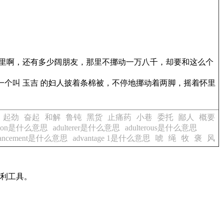
那里啊，还有多少阔朋友，那里不挪动一万八千，却要和这么个
，一个叫 玉吉 的妇人披着条棉被，不停地挪动着两脚，摇着怀里
起劲
奋起
和解
鲁钝
黑货
止痛药
小巷
委托
鄙人
概要
ration是什么意思
adulterer是什么意思
adulterous是什么意思
vancement是什么意思
advantage 1是什么意思
唬
绳
牧
褒
风
有利工具。