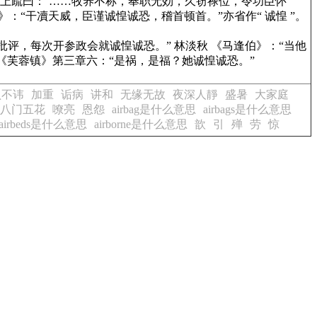
乃上疏曰：‘……牧养不称，奉职无効，久窃禄位，令功臣怀
》
：“干凟天威，臣谨诚惶诚恐，稽首顿首。”亦省作“ 诚惶 ”。
批评，每次开参政会就诚惶诚恐。” 林淡秋
《马逢伯》
：“当他
《芙蓉镇》
第三章六：“是祸，是福？她诚惶诚恐。”
认不讳
加重
诟病
讲和
无缘无故
夜深人靜
盛暑
大家庭
八门五花
嘹亮
恩怨
airbag是什么意思
airbags是什么意思
airbeds是什么意思
airborne是什么意思
歆
引
殚
劳
惊