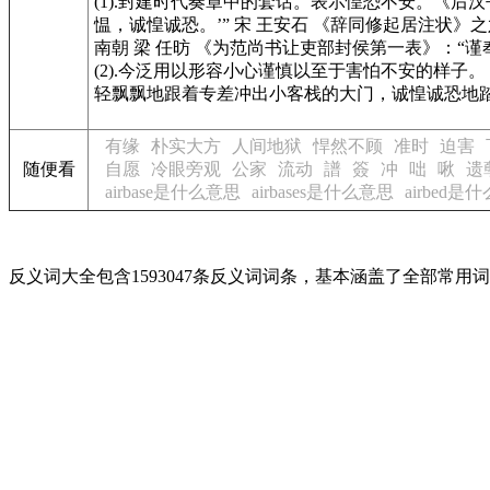
(1).封建时代奏章中的套话。表示惶恐不安。
《后汉
愠，诚惶诚恐。’” 宋 王安石
《辞同修起居注状》
之
南朝 梁 任昉
《为范尚书让吏部封侯第一表》
：“谨
(2).今泛用以形容小心谨慎以至于害怕不安的样子。
轻飘飘地跟着专差冲出小客栈的大门，诚惶诚恐地踏
有缘
朴实大方
人间地狱
悍然不顾
准时
迫害
随便看
自愿
冷眼旁观
公家
流动
譜
簽
冲
咄
啾
遗
airbase是什么意思
airbases是什么意思
airbed是
反义词大全包含1593047条反义词词条，基本涵盖了全部常