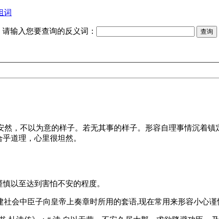
组词
请输入您要查询的反义词：
安然，不以为意的样子。若无其事的样子。形容自理事情沉着镇
合乎道理，心里很坦然。
谨慎以至达到害怕不安的程度。
d trepidatioh] 原是封建社会中臣子向皇帝上奏章时所用的套语,现在常用来形