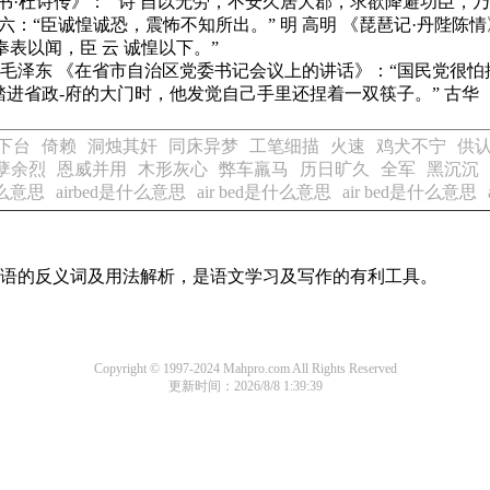
书·杜诗传》
：“ 诗 自以无劳，不安久居大郡，求欲降避功臣，
六：“臣诚惶诚恐，震怖不知所出。” 明 高明
《琵琶记·丹陛陈情
奉表以闻，臣 云 诚惶以下。”
 毛泽东
《在省市自治区党委书记会议上的讲话》
：“国民党很怕
进省政-府的大门时，他发觉自己手里还捏着一双筷子。” 古华
下台
倚赖
洞烛其奸
同床异梦
工笔细描
火速
鸡犬不宁
供
孽余烈
恩威并用
木形灰心
弊车羸马
历日旷久
全军
黑沉沉
什么意思
airbed是什么意思
air bed是什么意思
air bed是什么意思
用词语的反义词及用法解析，是语文学习及写作的有利工具。
Copyright © 1997-2024 Mahpro.com All Rights Reserved
更新时间：2026/8/8 1:39:39