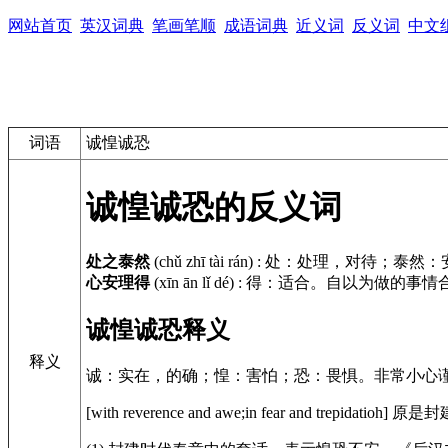
网站首页
英汉词典
笔画笔顺
成语词典
近义词
反义词
中文
词语
诚惶诚恐
诚惶诚恐的反义词
处之泰然
(chǔ zhī tài rán)
:
处：处理，对待；泰然：
心安理得
(xīn ān lǐ dé)
:
得：适合。自以为做的事情
诚惶诚恐释义
释义
诚：实在，的确；惶：害怕；恐：畏惧。非常小心
[with reverence and awe;in fear an