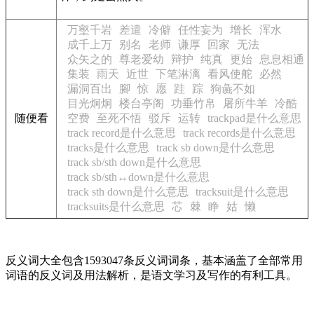
万壑千岩
差遣
冷僻
任性妄为
增长
浑水
成千上万
别名
老师
谦厚
回家
无法
众矢之的
尊老爱幼
辩护
纯真
更始
息息相通
集装
雨天
近世
下笔淋漓
看风使舵
必然
漏洞百出
腳
惊
愿
跬
踪
狗彘不如
目光炯炯
楼台亭阁
功垂竹帛
屠所牛羊
冷酷
随便看
空费
至死不悟
驳斥
运转
trackpad是什么意思
track record是什么意思
track records是什么意思
tracks是什么意思
track sb down是什么意思
track sb/sth down是什么意思
track sb/sth↔down是什么意思
track sth down是什么意思
tracksuit是什么意思
tracksuits是什么意思
芯
棘
睁
姑
懒
反义词大全包含1593047条反义词词条，基本涵盖了全部常用
词语的反义词及用法解析，是语文学习及写作的有利工具。