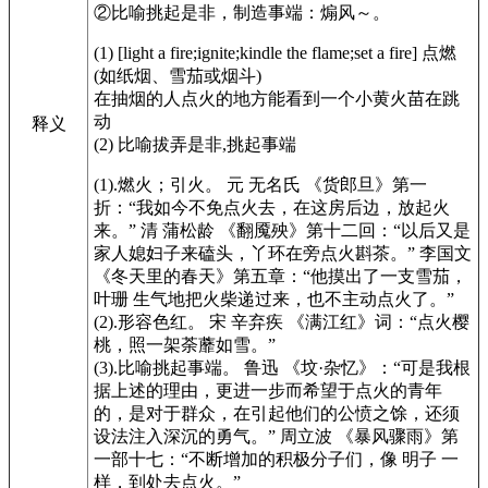
②比喻挑起是非，制造事端：煽风～。
(1) [light a fire;ignite;kindle the flame;set a fire] 点燃
(如纸烟、雪茄或烟斗)
在抽烟的人点火的地方能看到一个小黄火苗在跳
动
释义
(2) 比喻拔弄是非,挑起事端
(1).燃火；引火。 元 无名氏
《货郎旦》
第一
折：“我如今不免点火去，在这房后边，放起火
来。” 清 蒲松龄
《翻魇殃》
第十二回：“以后又是
家人媳妇子来磕头，丫环在旁点火斟茶。” 李国文
《冬天里的春天》
第五章：“他摸出了一支雪茄，
叶珊 生气地把火柴递过来，也不主动点火了。”
(2).形容色红。 宋 辛弃疾
《满江红》
词：“点火樱
桃，照一架荼蘼如雪。”
(3).比喻挑起事端。 鲁迅
《坟·杂忆》
：“可是我根
据上述的理由，更进一步而希望于点火的青年
的，是对于群众，在引起他们的公愤之馀，还须
设法注入深沉的勇气。” 周立波
《暴风骤雨》
第
一部十七：“不断增加的积极分子们，像 明子 一
样，到处去点火。”