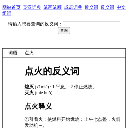
网站首页
英汉词典
笔画笔顺
成语词典
近义词
反义词
中文
组词
请输入您要查询的反义词：
词语
点火
点火的反义词
熄灭
(xī miè)
:
1.平息。 2.停止燃烧。
灭火
(miè huǒ)
:
点火释义
①引着火；使燃料开始燃烧：上午七点整，火箭
发动机～。